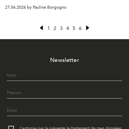
liberté et d'émancipation.
27.06.2026 by Pauline Borgogno
1
2
3
4
5
6
Newsletter
J'autorise par la présente le traitement de mes données