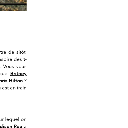
re de sitôt.
inspire des
t-
0
. Vous vous
 que
Britney
aris Hilton
?
est en train
r lequel on
dison Rae
a