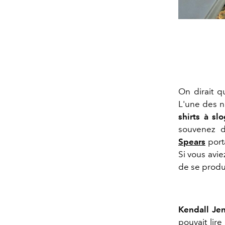
On dirait q
L'une des n
shirts à sl
souvenez 
Spears
port
Si vous avi
de se produ
Kendall Je
pouvait lir