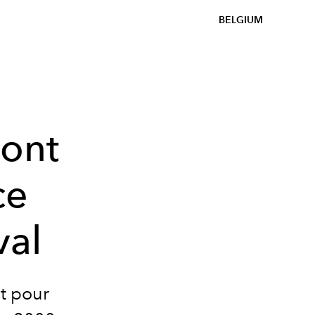
BELGIUM
sont
ce
val
nt pour