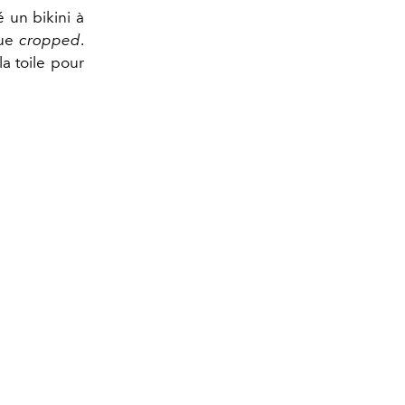
é un bikini à
que
cropped
.
la toile pour