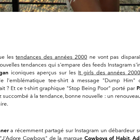
ue les
tendances des années 2000
ne vont pas disparaît
ouvelles tendances qui s'empare des feeds Instagram s'
ogan
iconiques aperçus sur les
It girls des années 200
de l'emblématique tee-shirt à message "Dump Him"
ait ? Et ce t-shirt graphique "Stop Being Poor" porté par
P
ez succombé à la tendance, bonne nouvelle : un renouveau 
ire.
nner
a récemment partagé sur Instagram un débardeur su
e "J'Adore Cowboys" de la marque
Cowboys of Habit
.
Ad