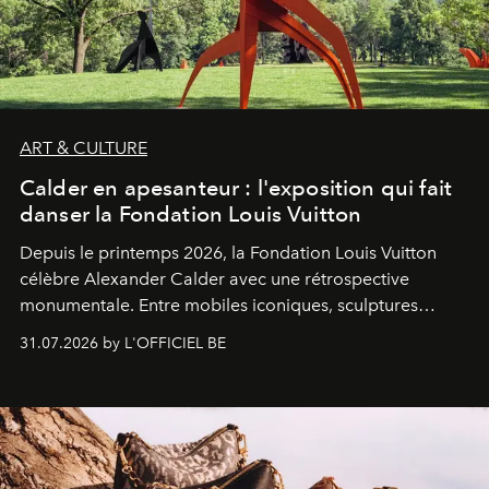
ART & CULTURE
Calder en apesanteur : l'exposition qui fait
danser la Fondation Louis Vuitton
Depuis le printemps 2026, la Fondation Louis Vuitton
célèbre Alexander Calder avec une rétrospective
monumentale. Entre mobiles iconiques, sculptures
monumentales et poésie du mouvement, l'artiste
31.07.2026 by L'OFFICIEL BE
américain investit les espaces imaginés par Frank Gehry
dans une exposition qui redonne toute sa légèreté à la
sculpture.