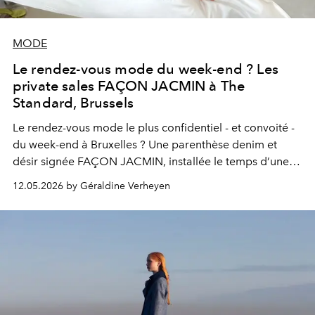
MODE
Le rendez-vous mode du week-end ? Les
private sales FAÇON JACMIN à The
Standard, Brussels
Le rendez-vous mode le plus confidentiel - et convoité -
du week-end à Bruxelles ? Une parenthèse denim et
désir signée FAÇON JACMIN, installée le temps d’une
journée dans l’atmosphère rétro du Standard Hotel.
12.05.2026 by Géraldine Verheyen
Entre silhouettes pointues, engagement durable et
pièces à prix doux, la marque belge célèbre dix années
d’allure avec une vente privée à ne surtout pas manquer.