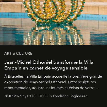
ART & CULTURE
Jean-Michel Othoniel transforme la Villa
Empain en carnet de voyage sensible
À Bruxelles, la Villa Empain accueille la première grande
exposition de Jean-Michel Othoniel. Entre sculptures
monumentales, aquarelles intimes et éclats de verre
soufflé, l’artiste français compose un itinéraire
30.07.2026 by L'OFFICIEL BE x Fondation Boghossian
émotionnel où chaque œuvre devient le souvenir
lumineux d’un voyage, d’une rencontre ou d’un