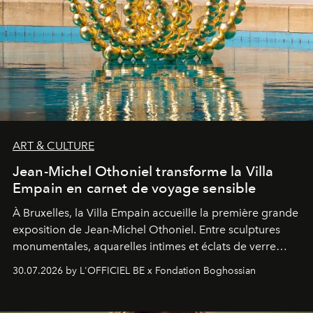
ART & CULTURE
Jean-Michel Othoniel transforme la Villa
Empain en carnet de voyage sensible
À Bruxelles, la Villa Empain accueille la première grande
exposition de Jean-Michel Othoniel. Entre sculptures
monumentales, aquarelles intimes et éclats de verre
soufflé, l’artiste français compose un itinéraire
30.07.2026 by L'OFFICIEL BE x Fondation Boghossian
émotionnel où chaque œuvre devient le souvenir
lumineux d’un voyage, d’une rencontre ou d’un