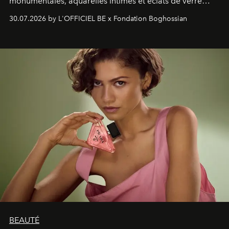
monumentales, aquarelles intimes et éclats de verre
soufflé, l’artiste français compose un itinéraire
30.07.2026 by L'OFFICIEL BE x Fondation Boghossian
émotionnel où chaque œuvre devient le souvenir
lumineux d’un voyage, d’une rencontre ou d’un
émerveillement.
BEAUTÉ