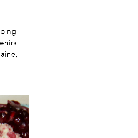
pping
enirs
aîne,