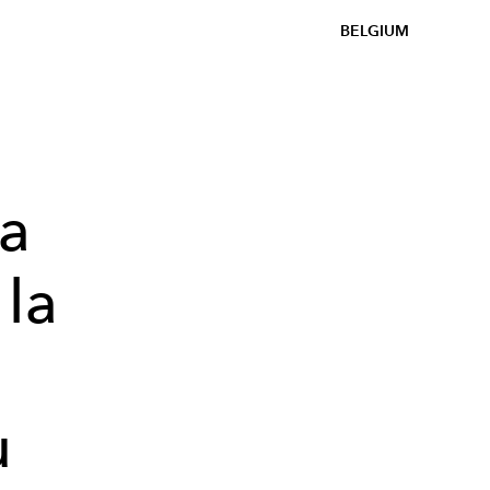
BELGIUM
la
la
u