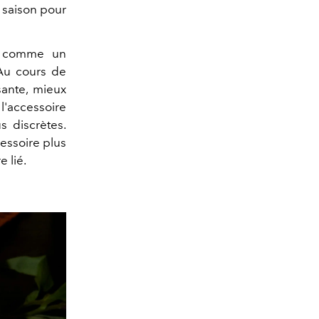
e saison pour
es comme un
Au cours de
sante, mieux
 l'accessoire
s discrètes.
cessoire plus
e lié.