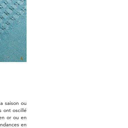
la saison ou
 ont oscillé
 en or ou en
endances en