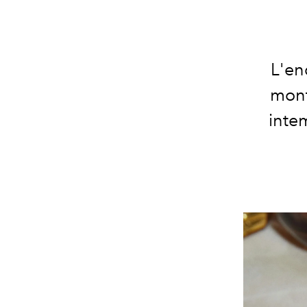
L'en
mont
inte