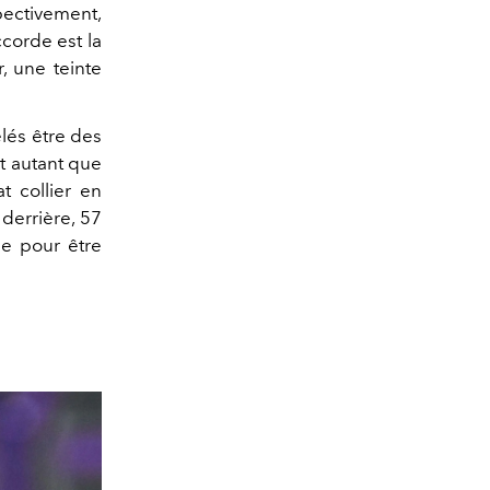
pectivement,
ccorde est la
, une teinte
élés être des
ut autant que
t collier en
 derrière, 57
ue pour être