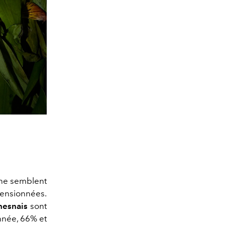
s ne semblent
mensionnées.
hesnais
sont
année, 66% et