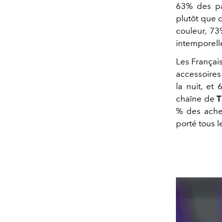
63% des par
plutôt que d
couleur, 73
intemporell
Les Français
accessoires 
la nuit, et
chaîne de
T
% des achet
porté tous l