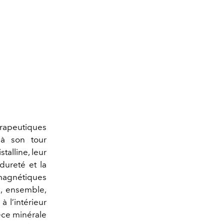
rapeutiques
 à son tour
talline, leur
dureté et la
magnétiques
i, ensemble,
à l’intérieur
èce minérale