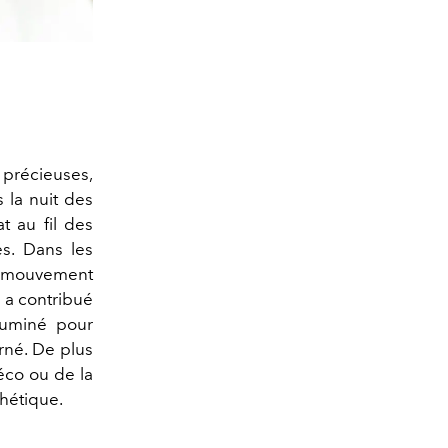
 précieuses,
 la nuit des
t au fil des
es. Dans les
du mouvement
 a contribué
lluminé pour
urné. De plus
éco ou de la
thétique.