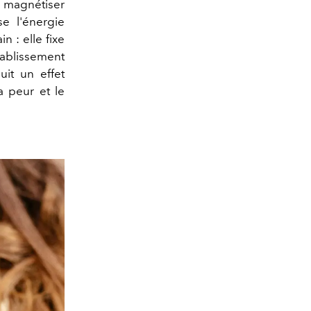
r magnétiser
se l'énergie
n : elle fixe
établissement
uit un effet
la peur et le