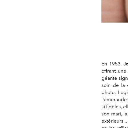
En 1953,
J
offrant un
géante sig
soin de la 
photo. Log
l'émeraude 
si fidèles, 
son mari, l
extérieurs..
on les utili