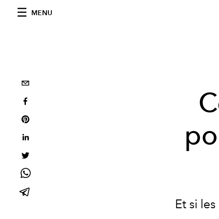
MENU
C
po
Et si l