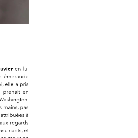
uvier
en lui
ne émeraude
, elle a pris
a prenait en
Washington,
s mains, pas
 attribuées à
 aux regards
ascinants, et
e les maux en