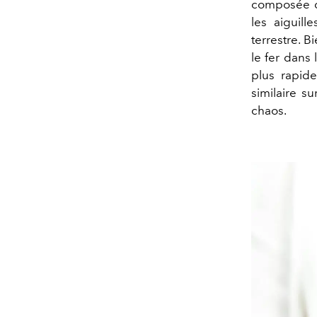
composée d'
les aiguill
terrestre. B
le fer dans 
plus rapide
similaire su
chaos.