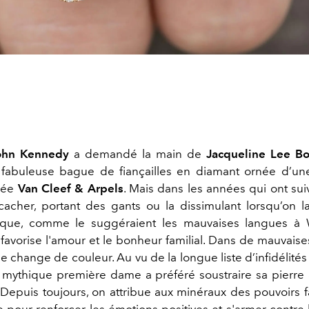
ohn Kennedy
a demandé la main de
Jacqueline Lee Bo
e fabuleuse bague de fiançailles en diamant ornée d’u
née
Van Cleef & Arpels
. Mais dans les années qui ont suivi
cacher, portant des gants ou la dissimulant lorsqu’on l
ique, comme le suggéraient les mauvaises langues à 
favorise l'amour et le bonheur familial. Dans de mauvaise
elle change de couleur. Au vu de la longue liste d’infidélités
a mythique première dame a préféré soustraire sa pierre
. Depuis toujours, on attribue aux minéraux des pouvoirs f
se pour renforcer les émotions positives et s'armer contr