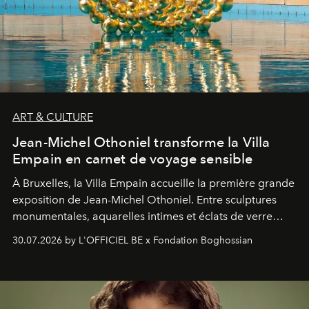
ART & CULTURE
Jean-Michel Othoniel transforme la Villa
Empain en carnet de voyage sensible
À Bruxelles, la Villa Empain accueille la première grande
exposition de Jean-Michel Othoniel. Entre sculptures
monumentales, aquarelles intimes et éclats de verre
soufflé, l’artiste français compose un itinéraire
30.07.2026 by L'OFFICIEL BE x Fondation Boghossian
émotionnel où chaque œuvre devient le souvenir
lumineux d’un voyage, d’une rencontre ou d’un
émerveillement.