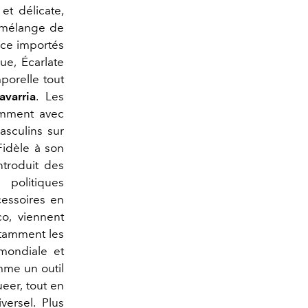
et délicate,
t mélange de
ace importés
ue, Écarlate
porelle tout
avarria
. Les
tamment avec
asculins sur
Fidèle à son
ntroduit des
 politiques
cessoires en
co, viennent
otamment les
 mondiale et
omme un outil
eer, tout en
ersel. Plus