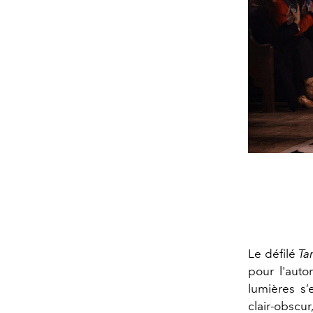
Le défilé
Ta
pour l'aut
lumières s’
clair-obsc