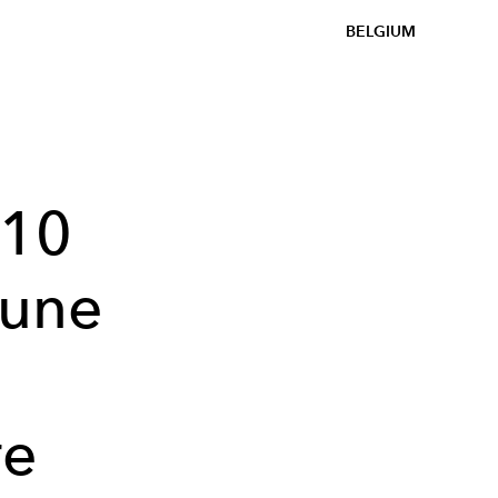
BELGIUM
 10
 une
re