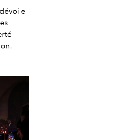
 dévoile
res
erté
ion.