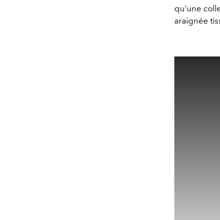
qu’une coll
araignée tis
This
is
a
modal
window.