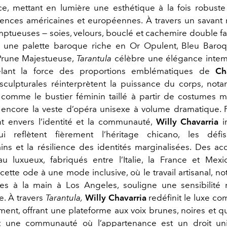
e, mettant en lumière une esthétique à la fois robuste 
uences américaines et européennes. À travers un savan
mptueuses — soies, velours, bouclé et cachemire double f
et une palette baroque riche en Or Opulent, Bleu Baroq
Prune Majestueuse,
Tarantula
célèbre une élégance intem
lant la force des proportions emblématiques de
Ch
 sculpturales réinterprètent la puissance du corps, no
comme le bustier féminin taillé à partir de costumes m
encore la veste d’opéra unisexe à volume dramatique. 
 envers l’identité et la communauté,
Willy
Chavarria
i
i reflètent fièrement l’héritage chicano, les défis
ns et la résilience des identités marginalisées. Des ac
u luxueux, fabriqués entre l’Italie, la France et Mexi
cette ode à une mode inclusive, où le travail artisanal, n
aites à la main à Los Angeles, souligne une sensibilité
e. À travers
Tarantula,
Willy Chavarria
redéfinit le luxe c
nt, offrant une plateforme aux voix brunes, noires et qu
nt une communauté où l’appartenance est un droit univ