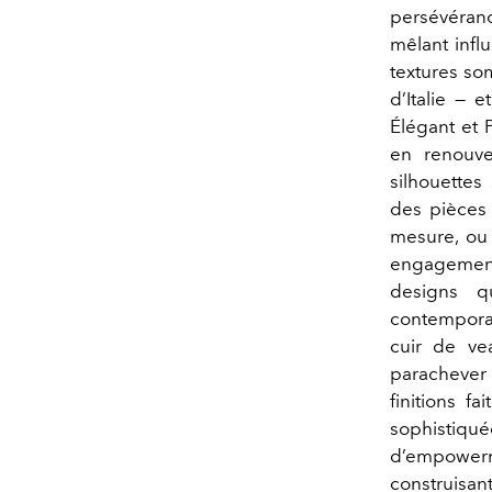
persévéranc
mêlant infl
textures so
d’Italie — 
Élégant et 
en renouve
silhouettes
des pièces 
mesure, ou 
engagement
designs qu
contemporai
cuir de vea
parachever 
finitions f
sophistiqué
d’empowerme
construisa