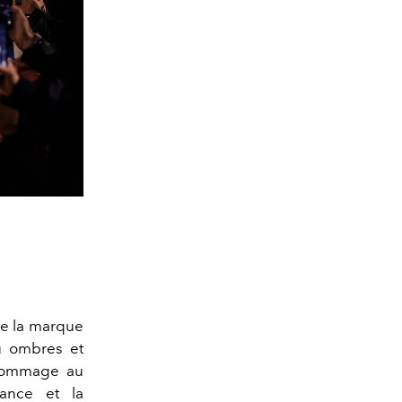
de la marque
ù ombres et
 hommage au
tance et la