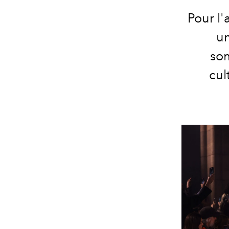
Pour l'
un
som
cul