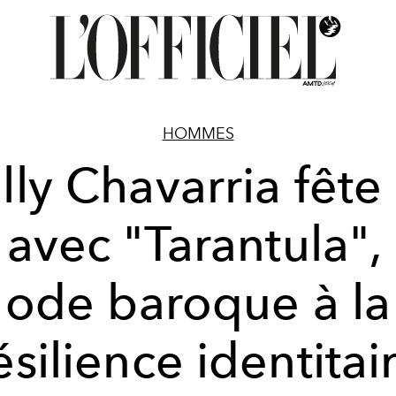
HOMMES
lly Chavarria fête
 avec "Tarantula",
ode baroque à la
ésilience identitai