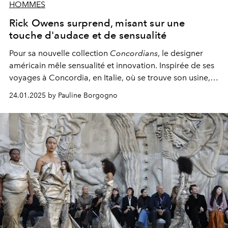
HOMMES
Rick Owens surprend, misant sur une
touche d'audace et de sensualité
Pour sa nouvelle collection
Concordians
, le designer
américain mêle sensualité et innovation. Inspirée de ses
voyages à Concordia, en Italie, où se trouve son usine,
cette ligne allie silhouettes aiguisées, matériaux avant-
24.01.2025 by Pauline Borgogno
gardistes et une touche de kink. Entre pièces sexy et
collaborations artistiques, Owens pousse les frontières
de son esthétique tout en restant fidèle à son héritage.