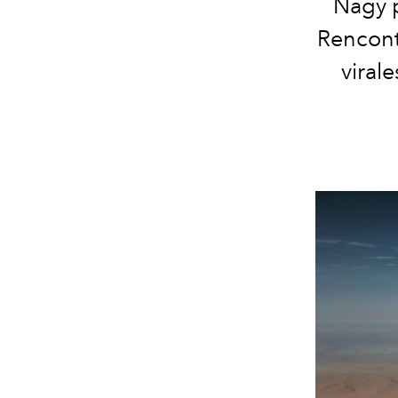
Nagy p
Rencont
viral