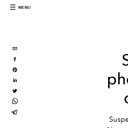
MENU
ph
Suspen