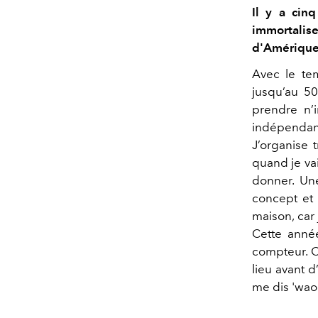
Il y a cinq
immortalise
d'Amérique
Avec le tem
jusqu’au 5
prendre n’i
indépendant 
J’organise 
quand je va
donner. Une
concept et l
maison, car
Cette année
compteur. C’
lieu avant d
me dis 'wao