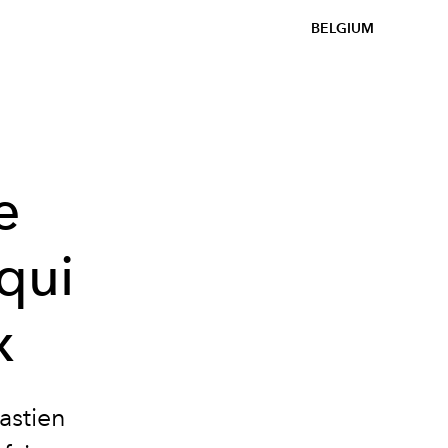
BELGIUM
e
qui
x
bastien