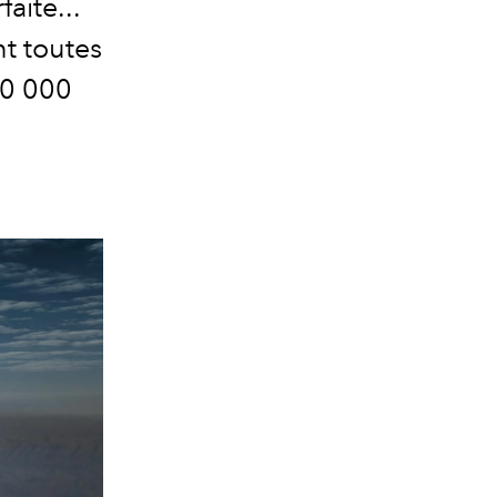
aite...
t toutes
90 000