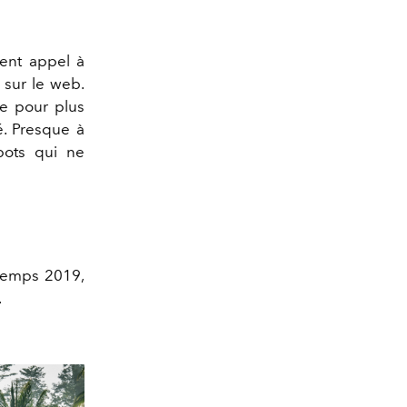
ment appel à
 sur le web.
de pour plus
é. Presque à
pots qui ne
ntemps 2019,
.