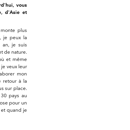
rd'hui, vous
e, d'Asie et
e monte plus
 je peux la
 an, je suis
et de nature.
, où et même
je veux leur
élaborer mon
e retour à la
s sur place.
t 30 pays au
chose pour un
l et quand je