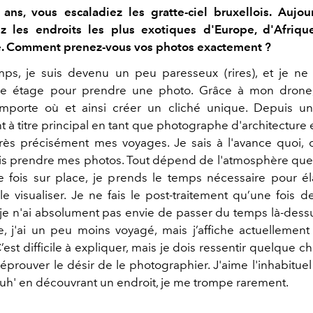
 ans, vous escaladiez les gratte-ciel bruxellois. Aujou
z les endroits les plus exotiques d'Europe, d'Afriqu
. Comment prenez-vous vos photos exactement ?
ps, je suis devenu un peu paresseux (rires), et je n
0e étage pour prendre une photo. Grâce à mon drone,
mporte où et ainsi créer un cliché unique. Depuis un
à titre principal en tant que photographe d'architecture 
très précisément mes voyages. Je sais à l'avance quoi
is prendre mes photos. Tout dépend de l'atmosphère que 
 fois sur place, je prends le temps nécessaire pour 
e visualiser. Je ne fais le post-traitement qu’une fois d
 je n'ai absolument pas envie de passer du temps là-dessu
, j'ai un peu moins voyagé, mais j’affiche actuellemen
est difficile à expliquer, mais je dois ressentir quelque 
’éprouver le désir de le photographier. J'aime l'inhabitue
uh' en découvrant un endroit, je me trompe rarement.