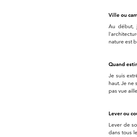
Ville ou ca
Au début, 
l'architectu
nature est 
Quand estim
Je suis ext
haut. Je ne 
pas vue aill
Lever ou co
Lever de so
dans tous le