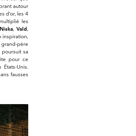
ibrant autour
 d’or, les 4
ultiplié les
Niska
,
Vald
,
n inspiration,
on grand-père
poursuit sa
site pour ce
États-Unis.
 sans fausses