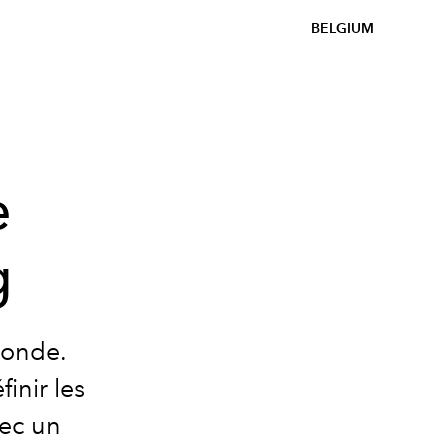
BELGIUM
e
g
 monde.
finir les
vec un