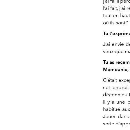
j’ai failli 
l’ai fait, j’
tout en haut
où ils sont.
“
Tu t’exprim
J’ai envie d
veux que m
Tu as récem
Mamounia, q
C’était exce
cet endroi
décennies. L
Il y a une p
habitué aux
Jouer dans
sorte d’appo