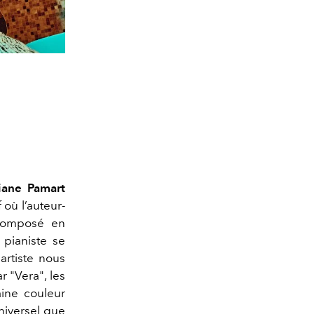
iane Pamart
f où l’auteur-
 Composé en
pianiste se
artiste nous
r "
Vera"
, les
aine couleur
universel que