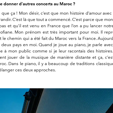
de donner d’autres concerts au Maroc ?
s que ça ! Mon désir, c’est que mon histoire d’amour avec
randir. C’est là que tout a commencé. C’est parce que mo
bas et qu’il est venu en France que l’on a pu lancer notre
ofiane. Mon prénom est très important pour moi. Il re
ut le chemin qui a été fait du Maroc vers la France. Aujourd’
s deux pays en moi. Quand je joue au piano, je parle ave
e à mon public comme si je leur racontais des histoires
nt jouer de la musique de manière distante et ça, c’est 
oc. Dans le piano, il y a beaucoup de traditions classiqu
mélanger ces deux approches.