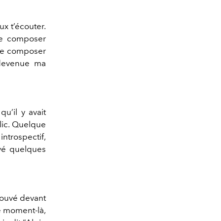
ux t’écouter.
 de composer
t de composer
t devenue ma
u’il y avait
lic. Quelque
introspectif,
evé quelques
trouvé devant
e moment-là,