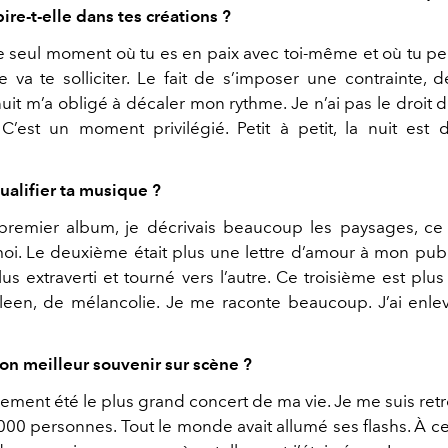
spire-t-elle dans tes créations ?
le seul moment où tu es en paix avec toi-même et où tu pe
 va te solliciter. Le fait de s’imposer une contrainte,
nuit m’a obligé à décaler mon rythme. Je n’ai pas le droi
 C’est un moment privilégié. Petit à petit, la nuit es
.
alifier ta musique ?
emier album, je décrivais beaucoup les paysages, ce q
oi. Le deuxième était plus une lettre d’amour à mon pub
s extraverti et tourné vers l’autre. Ce troisième est plus 
leen, de mélancolie. Je me raconte beaucoup. J’ai enl
.
ton meilleur souvenir sur scène ?
rement été le plus grand concert de ma vie. Je me suis re
000 personnes. Tout le monde avait allumé ses flashs. À c