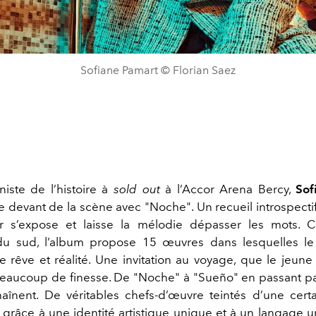
Sofiane Pamart © Florian Saez
niste de l’histoire à
sold out
à
l’Accor Arena Bercy
,
Sof
le devant de la scène avec "
Noche"
. Un recueil introspecti
r s’expose et laisse la mélodie dépasser les mots.
u sud, l’album propose 15 œuvres dans lesquelles le 
e rêve et réalité. Une invitation au voyage, que le jeune 
beaucoup de finesse. De "
Noche"
à "Sueño" en passant pa
chaînent. De véritables chefs-d’œuvre teintés d’une cert
t grâce à une identité artistique unique et à un langage 