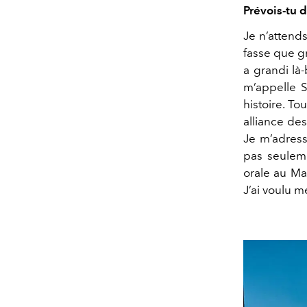
Prévois-tu 
Je n’attend
fasse que g
a grandi là-
m’appelle S
histoire. To
alliance de
Je m’adress
pas seuleme
orale au Mar
J’ai voulu 