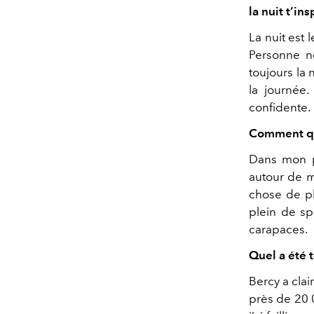
la nuit t’in
La nuit est 
Personne ne
toujours la 
la journée.
confidente
Comment qu
Dans mon pr
autour de m
chose de plu
plein de sp
carapaces
Quel a été 
Bercy a clai
près de 20 