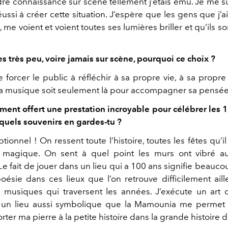
perdre connaissance sur scène tellement j’étais ému. Je me s
ai réussi à créer cette situation. J’espère que les gens que j
, me voient et voient toutes ses lumières briller et qu’ils son
es très peu, voire jamais sur scène, pourquoi ce choix ?
e forcer le public à réfléchir à sa propre vie, à sa propr
a musique soit seulement là pour accompagner sa pensé
ment offert une prestation incroyable pour célébrer les 1
uels souvenirs en gardes-tu ?
ptionnel ! On ressent toute l’histoire, toutes les fêtes qu’i
t magique. On sent à quel point les murs ont vibré a
e fait de jouer dans un lieu qui a 100 ans signifie beauc
oésie dans ces lieux que l’on retrouve difficilement aill
 musiques qui traversent les années. J’exécute un art 
 un lieu aussi symbolique que la Mamounia me permet
rter ma pierre à la petite histoire dans la grande histoire