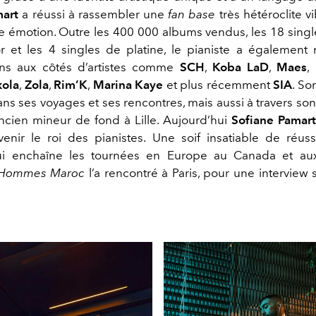
mart
a réussi à rassembler une
fan base
très hétéroclite v
 émotion. Outre les
400 000 albums vendus, les 18 singles
r et les
4 singles de platine, le pianiste a également m
ions aux côtés d’artistes comme
SCH
,
Koba LaD
,
Maes
,
kola
,
Zola
,
Rim’K
,
Marina Kaye
et plus récemment
SIA
. So
dans ses voyages et ses rencontres, mais aussi à travers s
ncien mineur de fond à Lille. Aujourd’hui
Sofiane Pamart
enir le roi des pianistes. Une soif insatiable de réus
ui enchaîne les tournées en Europe au Canada et aux 
L Hommes Maroc
l’a rencontré à Paris, pour une interview