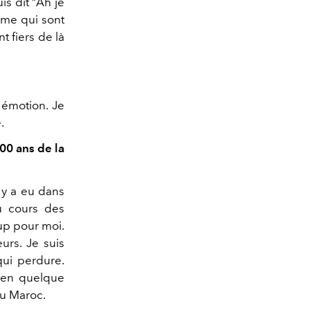
uis dit
“
Ah je
’aime qui sont
t fiers de là
e émotion. Je
e.
00 ans de la
l y a eu dans
u cours des
oup pour moi.
eurs. Je suis
qui perdure.
 en quelque
 du Maroc.