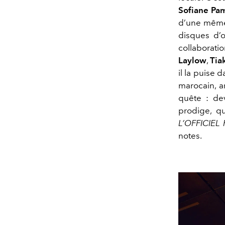
Sofiane Pa
d’une même
disques d’o
collaborat
Laylow
,
Tia
il la puise 
marocain, a
quête : dev
prodige, q
L’OFFICIE
notes.