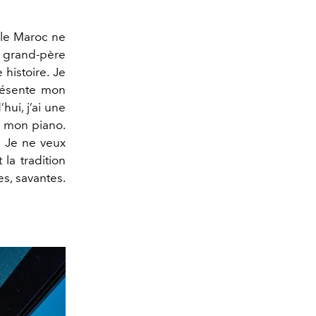
 le Maroc ne
n grand-père
 histoire. Je
présente mon
hui, j’ai une
c mon piano.
. Je ne veux
la tradition
es, savantes.