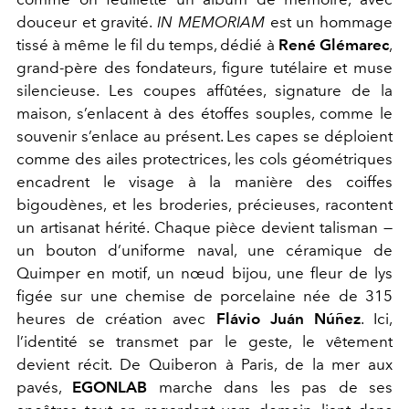
douceur et gravité.
IN MEMORIAM
est un hommage
tissé à même le fil du temps, dédié à
René Glémarec
,
grand-père des fondateurs, figure tutélaire et muse
silencieuse. Les coupes affûtées, signature de la
maison, s’enlacent à des étoffes souples, comme le
souvenir s’enlace au présent. Les capes se déploient
comme des ailes protectrices, les cols géométriques
encadrent le visage à la manière des coiffes
bigoudènes, et les broderies, précieuses, racontent
un artisanat hérité. Chaque pièce devient talisman —
un bouton d’uniforme naval, une céramique de
Quimper en motif, un nœud bijou, une fleur de lys
figée sur une chemise de porcelaine née de 315
heures de création avec
Flávio Juán Núñez
. Ici,
l’identité se transmet par le geste, le vêtement
devient récit.
De Quiberon à Paris, de la mer aux
pavés,
EGONLAB
marche dans les pas de ses