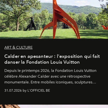
ART & CULTURE
Calder en apesanteur : l'exposition qui fait
danser la Fondation Louis Vuitton
Depuis le printemps 2026, la Fondation Louis Vuitton
célèbre Alexander Calder avec une rétrospective
monumentale. Entre mobiles iconiques, sculptures
monumentales et poésie du mouvement, l'artiste
31.07.2026 by L'OFFICIEL BE
américain investit les espaces imaginés par Frank Gehry
dans une exposition qui redonne toute sa légèreté à la
sculpture.