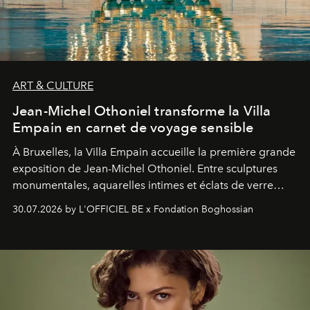
ART & CULTURE
Jean-Michel Othoniel transforme la Villa
Empain en carnet de voyage sensible
À Bruxelles, la Villa Empain accueille la première grande
exposition de Jean-Michel Othoniel. Entre sculptures
monumentales, aquarelles intimes et éclats de verre
soufflé, l’artiste français compose un itinéraire
30.07.2026 by L'OFFICIEL BE x Fondation Boghossian
émotionnel où chaque œuvre devient le souvenir
lumineux d’un voyage, d’une rencontre ou d’un
émerveillement.