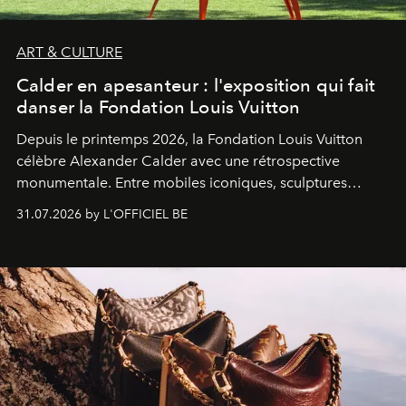
ART & CULTURE
Calder en apesanteur : l'exposition qui fait
danser la Fondation Louis Vuitton
Depuis le printemps 2026, la Fondation Louis Vuitton
célèbre Alexander Calder avec une rétrospective
monumentale. Entre mobiles iconiques, sculptures
monumentales et poésie du mouvement, l'artiste
31.07.2026 by L'OFFICIEL BE
américain investit les espaces imaginés par Frank Gehry
dans une exposition qui redonne toute sa légèreté à la
sculpture.