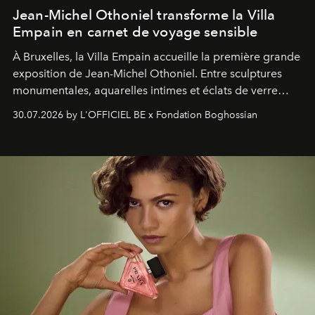
Jean-Michel Othoniel transforme la Villa
Empain en carnet de voyage sensible
À Bruxelles, la Villa Empain accueille la première grande
exposition de Jean-Michel Othoniel. Entre sculptures
monumentales, aquarelles intimes et éclats de verre
soufflé, l’artiste français compose un itinéraire
30.07.2026 by L'OFFICIEL BE x Fondation Boghossian
émotionnel où chaque œuvre devient le souvenir
lumineux d’un voyage, d’une rencontre ou d’un
émerveillement.