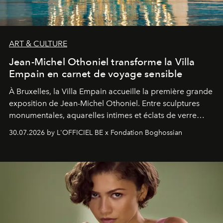
ART & CULTURE
Jean-Michel Othoniel transforme la Villa
Empain en carnet de voyage sensible
À Bruxelles, la Villa Empain accueille la première grande
exposition de Jean-Michel Othoniel. Entre sculptures
monumentales, aquarelles intimes et éclats de verre
soufflé, l’artiste français compose un itinéraire
30.07.2026 by L'OFFICIEL BE x Fondation Boghossian
émotionnel où chaque œuvre devient le souvenir
lumineux d’un voyage, d’une rencontre ou d’un
émerveillement.