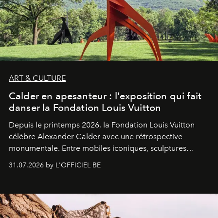
ART & CULTURE
Calder en apesanteur : l'exposition qui fait
danser la Fondation Louis Vuitton
Depuis le printemps 2026, la Fondation Louis Vuitton
célèbre Alexander Calder avec une rétrospective
monumentale. Entre mobiles iconiques, sculptures
monumentales et poésie du mouvement, l'artiste
31.07.2026 by L'OFFICIEL BE
américain investit les espaces imaginés par Frank Gehry
dans une exposition qui redonne toute sa légèreté à la
sculpture.