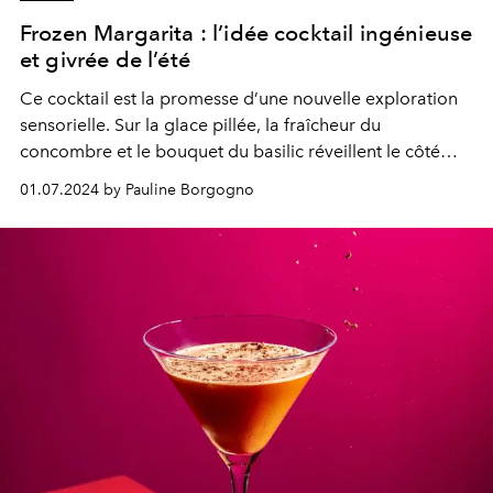
Frozen Margarita : l’idée cocktail ingénieuse
et givrée de l’été
Ce cocktail est la promesse d’une nouvelle exploration
sensorielle. Sur la glace pillée, la fraîcheur du
concombre et le bouquet du basilic réveillent le côté
végétal de la tequila et subliment la complexité
01.07.2024 by Pauline Borgogno
aromatique du cognac et de l’orange amère de Grand
Marnier Cordon Rouge. Un twist inattendu et
rafraîchissant. Suivez le guide pour le reproduire à la
maison.