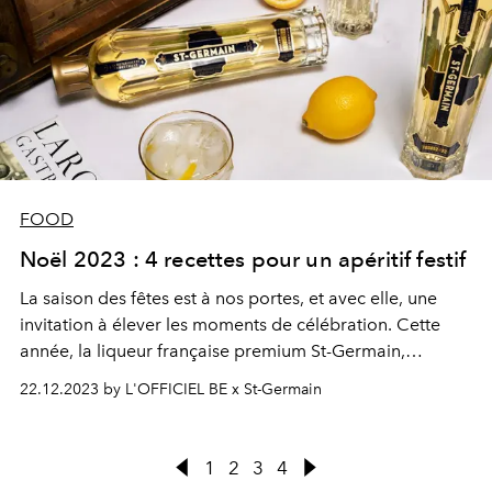
FOOD
Noël 2023 : 4 recettes pour un apéritif festif
La saison des fêtes est à nos portes, et avec elle, une
invitation à élever les moments de célébration. Cette
année, la liqueur française premium St-Germain,
s'impose comme l'ingrédient incontournable pour faire
22.12.2023 by L'OFFICIEL BE x St-Germain
fleurir les cocktails d’une délicate touche de fleur de
sureau.
1
2
3
4