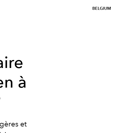
BELGIUM
aire
en à
?
égères et