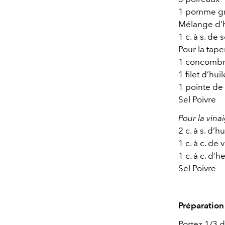
1 pomme gr
Mélange d’h
1 c. à s. de
Pour la tap
1 concomb
1 filet d’hui
1 pointe de
Sel Poivre
Pour la vinai
2 c. à s. d’hu
1 c. à c. de
1 c. à c. d’
Sel Poivre
Préparation 
Portez 1/3 d