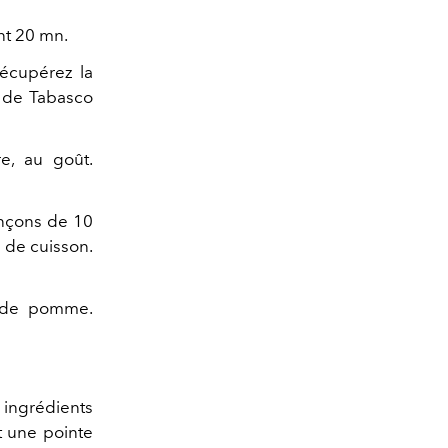
nt 20 mn.
récupérez la
e de Tabasco
e, au goût.
onçons de 10
 de cuisson.
x de pomme.
s ingrédients
t une pointe