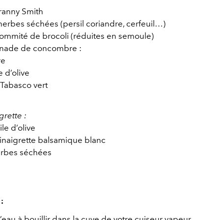
anny Smith
erbes séchées (persil coriandre, cerfeuil…)
 sommité de brocoli (réduites en semoule)
enade de concombre :
re
le d’olive
 Tabasco vert
grette :
ile d’olive
 vinaigrette balsamique blanc
herbes séchées
:
’eau à bouillir dans la cuve de votre cuiseur vapeur