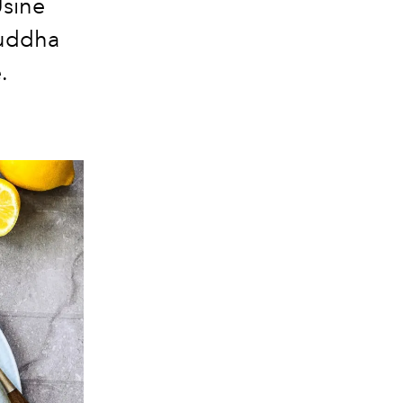
Usine
buddha
.