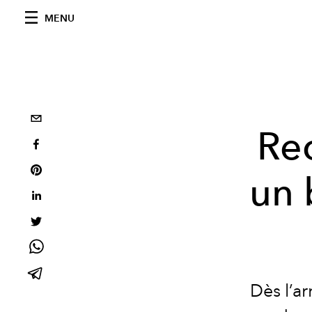
MENU
Rec
un 
Dès l’ar