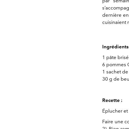
par sema
s’accompagn
dernière en
cuisinaient
Ingrédients
1 pâte bris
6 pommes 
1 sachet de 
30 g de beu
Recette :
Éplucher et
Faire une c
2). Bien re