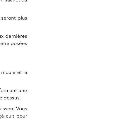
seront plus
ux dernières
à être posées
 moule et la
 formant une
re dessus.
uisson. Vous
çà cuit pour