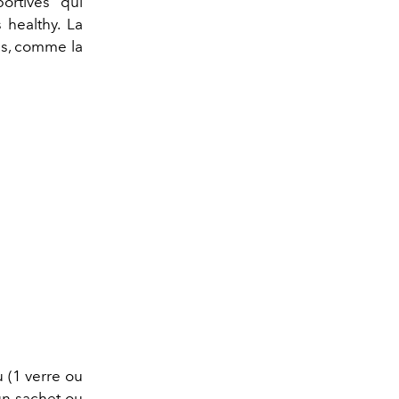
ortives qui
 healthy. La
es, comme la
 (1 verre ou
un sachet ou