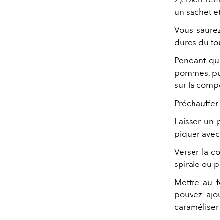
un sachet et
Vous saure
dures du tou
Pendant que
pommes, puis
sur la compo
Préchauffer 
Laisser un 
piquer avec
Verser la c
spirale ou p
Mettre au f
pouvez ajou
caraméliser