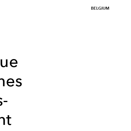
BELGIUM
que
mes
-
nt