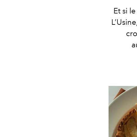
Et si l
L’Usine
cro
a