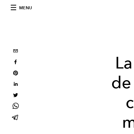
MENU
La
de
m