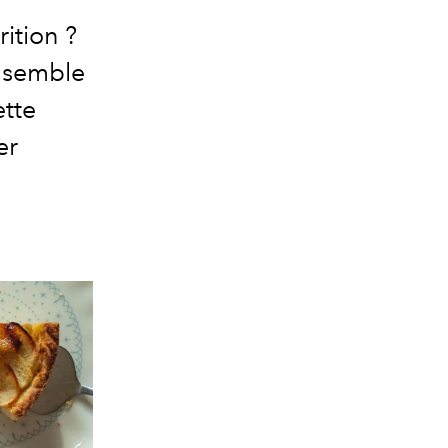
rition ?
, semble
ette
er