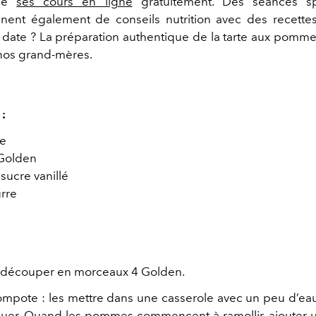
ine
ses cours en ligne
gratuitement. Des séances sp
ent également de conseils nutrition avec des recettes
 date ? La préparation authentique de la tarte aux pomm
 nos grand-mères.
 :
ée
Golden
sucre vanillé
rre
 découper en morceaux 4 Golden.
ompote : les mettre dans une casserole avec un peu d’eau
muer. Quand les pommes commencent à ramollir, ajouter 