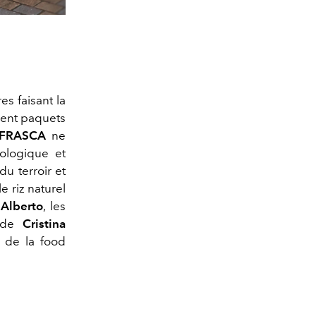
© David Olk
es faisant la
ônent paquets
FRASCA
ne
iologique et
u terroir et
 le riz naturel
’
Alberto
, les
s de
Cristina
e de la food