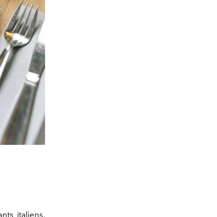
ants italiens
,