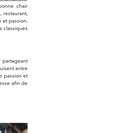
bonne chair
, restaurant,
é et passion.
s classiques
r partageant
duisent entre
ne passion et
esse afin de