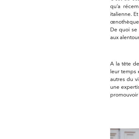
qu’a réce
italienne. E
œnothèque et
De quoi se 
aux alentour
A la tête d
leur temps e
autres du vi
une experti
promouvoir l