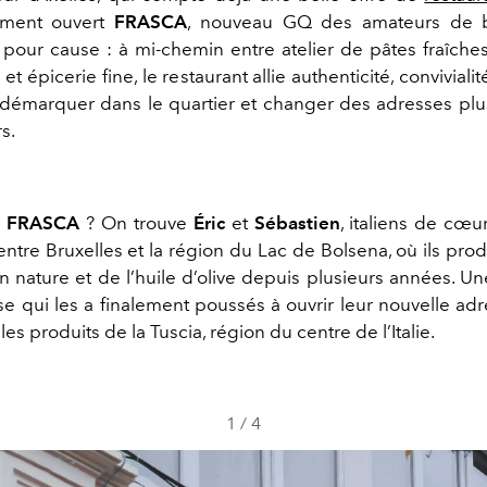
mment ouvert
FRASCA
, nouveau GQ des amateurs de 
t pour cause : à mi-chemin entre atelier de pâtes fraîches
 épicerie fine, le restaurant allie authenticité, convivialit
démarquer dans le quartier et changer des adresses plu
s.
e
FRASCA
? On trouve
Éric
et
Sébastien
, italiens de cœu
ntre Bruxelles et la région du Lac de Bolsena, où ils pro
n nature et de l’huile d’olive depuis plusieurs années. U
se qui les a finalement poussés à ouvrir leur nouvelle adr
es produits de la Tuscia, région du centre de l’Italie.
1
/
4