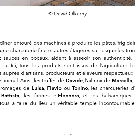
© David Olkarny
e dîner entouré des machines à produire les pâtes, frigidair
 une charcuterie fine et autres étagères sur lesquelles tr
 sauces en bocaux, aident à asseoir son authenticité,
s là. Ici, tous les produits sont issus de l’agriculture b
s auprès d’artisans, producteurs et éleveurs respectueux d
 animal. Ainsi, les truffes de
Davide
, l’ail noir de
Marcella
,
s fromages de
Luisa
,
Flavio
ou
Tonino
, les charcuteries d
e
Battista
, les farines d’
Eleonora
, et les balsamique
 tous à faire du lieu un véritable temple incontournabl