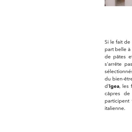
Si le fait d
part belle à
de pâtes et
s'arrête pa
sélectionné
du bien-être
d’
Igea
, le
câpres d
participent
italienne.