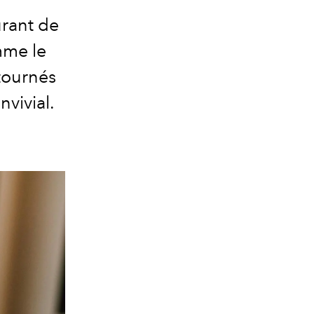
aurant de
mme le
tournés
vivial.