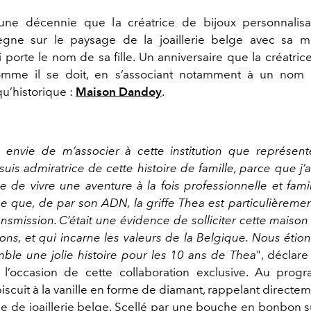
 une décennie que la créatrice de bijoux personnalis
gne sur le paysage de la joaillerie belge avec sa 
i porte le nom de sa fille. Un anniversaire que la créatric
omme il se doit, en s’associant notamment à un nom 
’historique :
Maison Dandoy
.
ès envie de m’associer à cette institution que représen
suis admiratrice de cette histoire de famille, parce que j
 de vivre une aventure à la fois professionnelle et famil
e que, de par son ADN, la griffe Thea est particulièremen
ansmission. C’était une évidence de solliciter cette maison
ons, et qui incarne les valeurs de la Belgique. Nous étio
ble une jolie histoire pour les 10 ans de Thea
", déclare
l’occasion de cette collaboration exclusive. Au pro
iscuit à la vanille en forme de diamant, rappelant directem
e de joaillerie belge. Scellé par une bouche en bonbon s