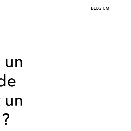
BELGIUM
z un
 de
 un
 ?