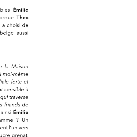
ables
Émilie
marque
Thea
e a choisi de
belge aussi
te la Maison
’ai moi-même
iale forte et
t sensible à
 qui traverse
ns friands de
 ainsi
Émilie
gramme ? Un
ent l’univers
ucre grenat,