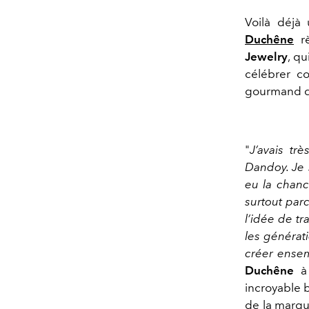
Voilà déjà
Duchêne
rè
Jewelry
, qu
célébrer c
gourmand qu
"
J’avais tr
Dandoy. Je 
eu la chance
surtout parc
l’idée de tr
les générati
créer ensem
Duchêne
à 
incroyable b
de la marqu