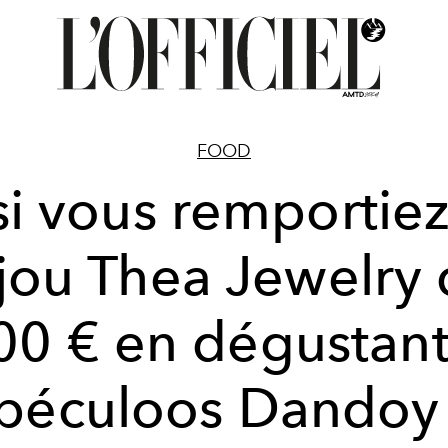
FOOD
si vous remportie
jou Thea Jewelry
00 € en dégustant
péculoos Dandoy