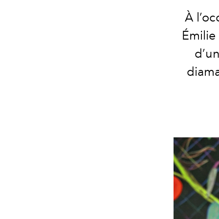
À l’oc
Émilie
d’un
diama