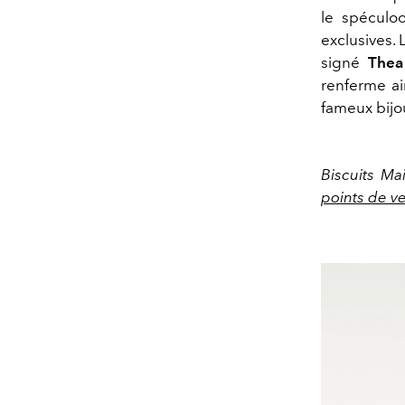
le spéculoo
exclusives. 
signé
Thea
renferme ai
fameux bijo
Biscuits Ma
points de v