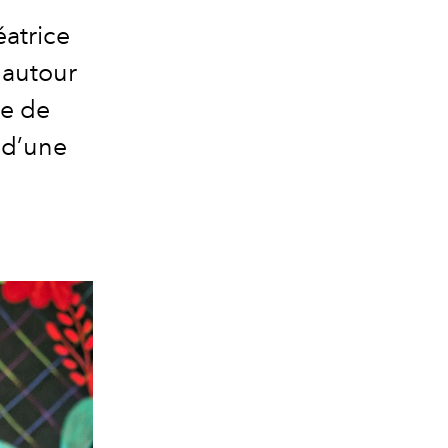
éatrice
 autour
me de
 d’une