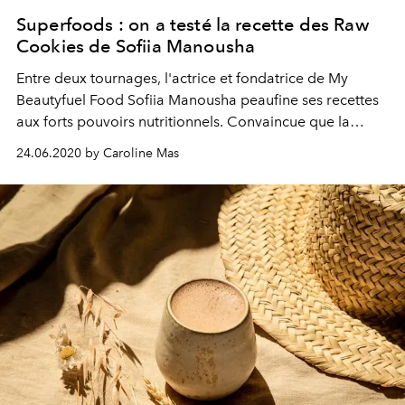
Superfoods : on a testé la recette des Raw
Cookies de Sofiia Manousha
Entre deux tournages, l'actrice et fondatrice de My
Beautyfuel Food Sofiia Manousha peaufine ses recettes
aux forts pouvoirs nutritionnels. Convaincue que la
beauté et le bien-être se cultivent de l'intérieur, elle nous
24.06.2020 by Caroline Mas
livre aujourd'hui sa recette gourmande et 100% healthy
des Raw Cookies.