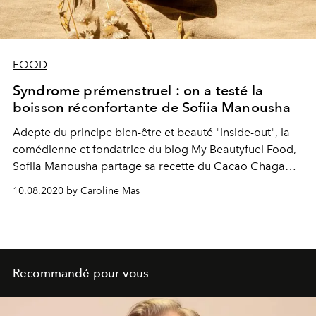
FOOD
Syndrome prémenstruel : on a testé la
boisson réconfortante de Sofiia Manousha
Adepte du principe bien-être et beauté "inside-out", la
comédienne et fondatrice du blog My Beautyfuel Food,
Sofiia Manousha partage sa recette du Cacao Chaga
Latte : une boisson réconfortante, gourmande et
10.08.2020 by Caroline Mas
hautement nutritive idéale pour apaiser le corps et
l'esprit avant la menstruation.
Recommandé pour vous