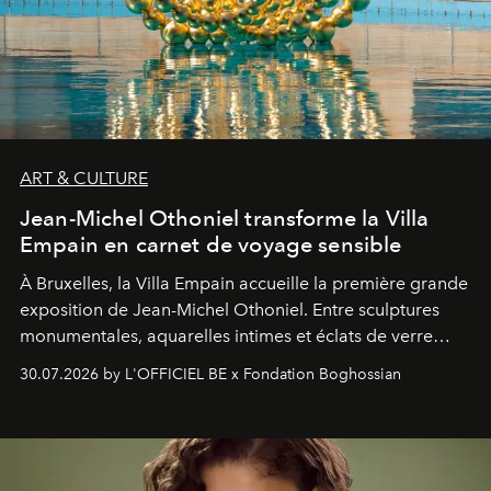
ART & CULTURE
Jean-Michel Othoniel transforme la Villa
Empain en carnet de voyage sensible
À Bruxelles, la Villa Empain accueille la première grande
exposition de Jean-Michel Othoniel. Entre sculptures
monumentales, aquarelles intimes et éclats de verre
soufflé, l’artiste français compose un itinéraire
30.07.2026 by L'OFFICIEL BE x Fondation Boghossian
émotionnel où chaque œuvre devient le souvenir
lumineux d’un voyage, d’une rencontre ou d’un
émerveillement.