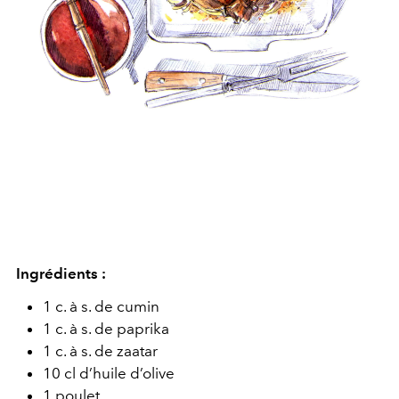
Ingrédients :
1 c. à s. de cumin
1 c. à s. de paprika
1 c. à s. de zaatar
10 cl d’huile d’olive
1 poulet