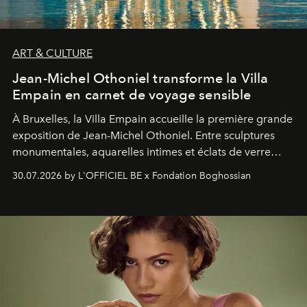
ART & CULTURE
Jean-Michel Othoniel transforme la Villa
Empain en carnet de voyage sensible
À Bruxelles, la Villa Empain accueille la première grande
exposition de Jean-Michel Othoniel. Entre sculptures
monumentales, aquarelles intimes et éclats de verre
soufflé, l’artiste français compose un itinéraire
30.07.2026 by L'OFFICIEL BE x Fondation Boghossian
émotionnel où chaque œuvre devient le souvenir
lumineux d’un voyage, d’une rencontre ou d’un
émerveillement.