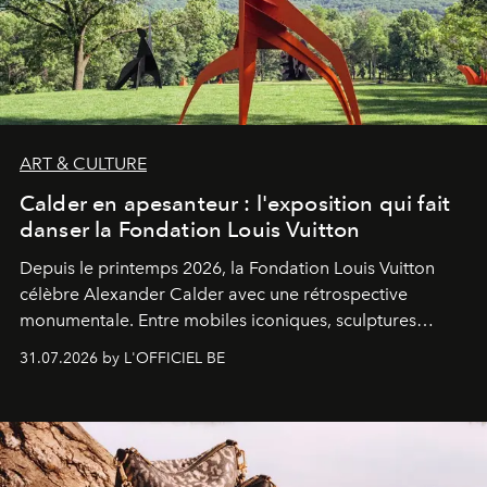
ART & CULTURE
Calder en apesanteur : l'exposition qui fait
danser la Fondation Louis Vuitton
Depuis le printemps 2026, la Fondation Louis Vuitton
célèbre Alexander Calder avec une rétrospective
monumentale. Entre mobiles iconiques, sculptures
monumentales et poésie du mouvement, l'artiste
31.07.2026 by L'OFFICIEL BE
américain investit les espaces imaginés par Frank Gehry
dans une exposition qui redonne toute sa légèreté à la
sculpture.