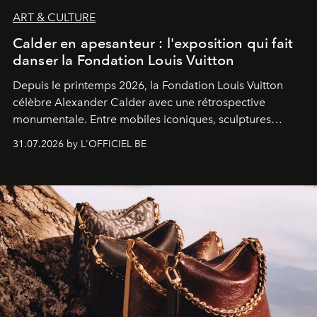
ART & CULTURE
Calder en apesanteur : l'exposition qui fait
danser la Fondation Louis Vuitton
Depuis le printemps 2026, la Fondation Louis Vuitton
célèbre Alexander Calder avec une rétrospective
monumentale. Entre mobiles iconiques, sculptures
monumentales et poésie du mouvement, l'artiste
31.07.2026 by L'OFFICIEL BE
américain investit les espaces imaginés par Frank Gehry
dans une exposition qui redonne toute sa légèreté à la
sculpture.