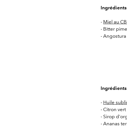
Ingrédients
-
Miel au C
- Bitter pim
- Angostur
Ingrédients
-
Huile subl
- Citron vert
- Sirop d'or
- Ananas te