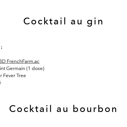
Cocktail au gin
 :
CBD FrenchFarm.ac
aint Germain (1 dose)
er Fever Tree
é
Cocktail au bourbon