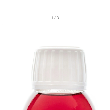
1
/
3