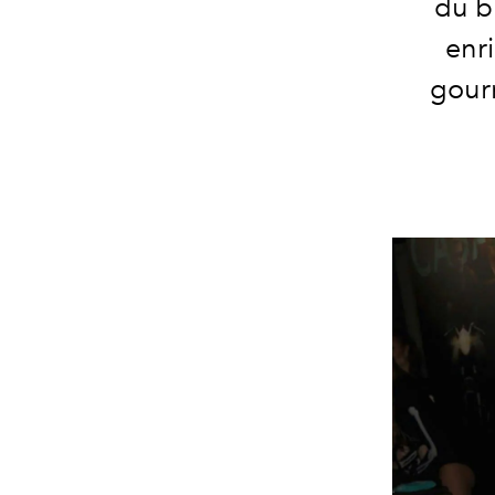
du b
enr
gourm