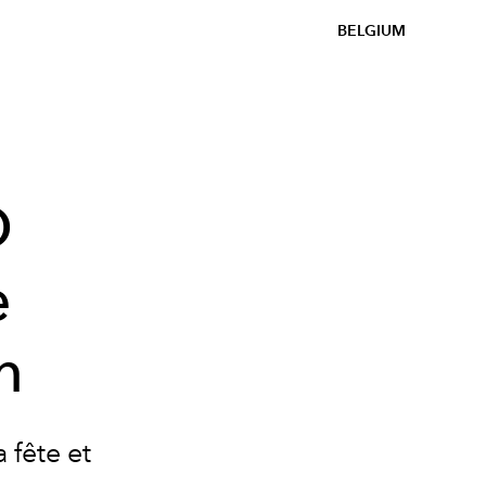
BELGIUM
D
e
n
 fête et