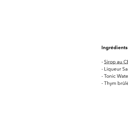
Ingrédients
-
Sirop au 
- Liqueur S
- Tonic Wat
- Thym brûl