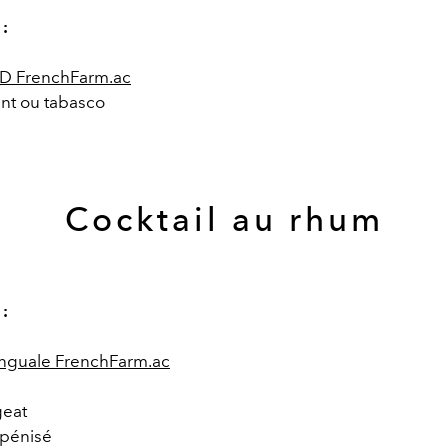
 :
BD FrenchFarm.ac
ent ou tabasco
a
Cocktail au rhum
 :
inguale FrenchFarm.ac
geat
rpénisé