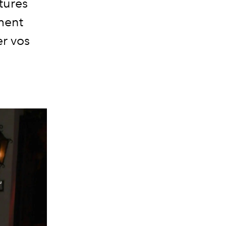
tures
ment
er vos