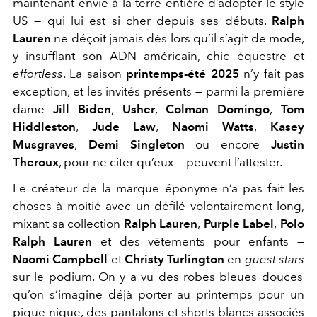
maintenant envie à la terre entière d’adopter le style
US — qui lui est si cher depuis ses débuts.
Ralph
Lauren
ne déçoit jamais dès lors qu’il s’agit de mode,
y insufflant son ADN américain, chic équestre et
effortless
. La saison
printemps-été 2025
n’y fait pas
exception, et les invités présents — parmi la première
dame
Jill Biden
,
Usher
,
Colman Domingo
,
Tom
Hiddleston
,
Jude Law
,
Naomi Watts
,
Kasey
Musgraves
,
Demi Singleton
ou encore
Justin
Theroux
, pour ne citer qu’eux — peuvent l’attester.
Le créateur de la marque éponyme n’a pas fait les
choses à moitié avec un défilé volontairement long,
mixant sa collection
Ralph Lauren
,
Purple Label
,
Polo
Ralph Lauren
et des vêtements pour enfants —
Naomi Campbell
et
Christy Turlington
en
guest stars
sur le podium. On y a vu des robes bleues douces
qu’on s’imagine déjà porter au printemps pour un
pique-nique, des pantalons et shorts blancs associés