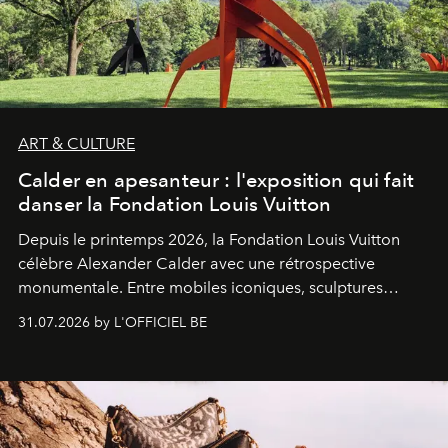
ART & CULTURE
Calder en apesanteur : l'exposition qui fait
danser la Fondation Louis Vuitton
Depuis le printemps 2026, la Fondation Louis Vuitton
célèbre Alexander Calder avec une rétrospective
monumentale. Entre mobiles iconiques, sculptures
monumentales et poésie du mouvement, l'artiste
31.07.2026 by L'OFFICIEL BE
américain investit les espaces imaginés par Frank Gehry
dans une exposition qui redonne toute sa légèreté à la
sculpture.