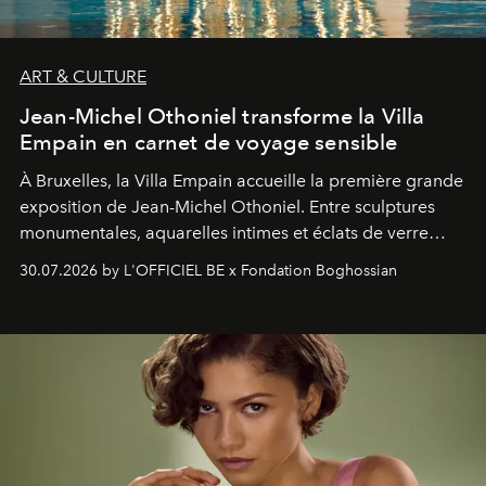
ART & CULTURE
Jean-Michel Othoniel transforme la Villa
Empain en carnet de voyage sensible
À Bruxelles, la Villa Empain accueille la première grande
exposition de Jean-Michel Othoniel. Entre sculptures
monumentales, aquarelles intimes et éclats de verre
soufflé, l’artiste français compose un itinéraire
30.07.2026 by L'OFFICIEL BE x Fondation Boghossian
émotionnel où chaque œuvre devient le souvenir
lumineux d’un voyage, d’une rencontre ou d’un
émerveillement.