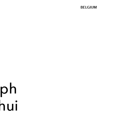
BELGIUM
lph
hui