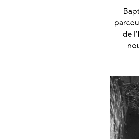
Bapt
parcou
de l
nou