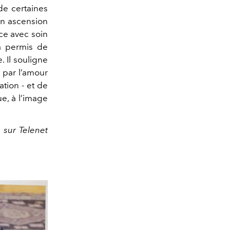
de certaines
on ascension
ace avec soin
 a permis de
. Il souligne
 par l’amour
tion - et de
e, à l’image
 sur Telenet