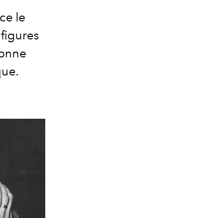
ce le
figures
bonne
que.