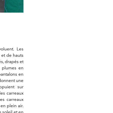
oluent. Les
 et de hauts
és, drapés et
es plumes en
pantalons en
 donnent une
ppuient sur
 les carreaux
les carreaux
en plein air.
 soleil et en