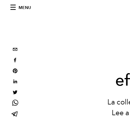
MENU
ef
La col
Lee a