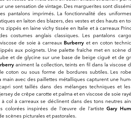
our une sensation de vintage. Des marguerites sont dissémi
les pantalons imprimés. La fonctionnalité des uniformes
iques en laiton des blazers, des vestes et des hauts en to
s zippés en laine vichy tissée en Italie et à carreaux Pri
 des costumes anglais classiques. Les pantalons carg
 viscose de soie à carreaux
Burberry
et en coton techniq
zippés aux poignets. Une palette fraîche met en scène de
aube et de glycine sur une base de beige ciguë et de gr
rberry
animent la collection, teints en fil dans la viscose de
 de coton ou sous forme de bordures subtiles. Les rob
a main avec des paillettes métalliques capturent une hum
capri sont taillés dans des mélanges techniques et le
jersey de crêpe carotte et palma et en viscose de soie ray
t à col à carreaux se déclinent dans des tons neutres ai
s colorées inspirées de l'œuvre de l'artiste
Gary Hum
e scènes picturales et pastorales.