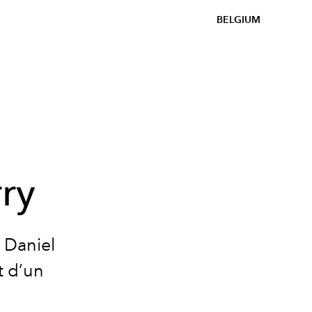
BELGIUM
rry
 Daniel
t d’un