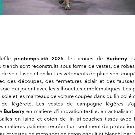
éfilé
printemps-été 2025
, les icônes de
Burberry
év
 trench sont reconstruits sous forme de vestes, de robes
de soie lavée et en lin. Les vêtements de pluie sont coup
vec des découpes, des fermetures éclair et des fauss
soie qui jouent avec les silhouettes emblématiques. Les 
 soie et les manteaux de voiture coupés dans du lin collé
 de légèreté. Les vestes de campagne légères s'a
de
Burberry
en matière d'innovation textile, en actualisant
alles en laine et coton de lin tri-couches tissés avec 
es matières patinées recréent un sentiment de protection 
s et vestes de moto sont en coton enduit et blanchi par le