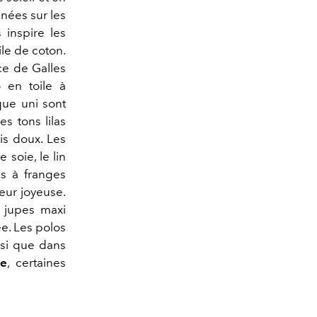
nées sur les
 inspire les
ile de coton.
nce de Galles
o en toile à
ue uni sont
s tons lilas
is doux. Les
 soie, le lin
es à franges
eur joyeuse.
s jupes maxi
ée. Les polos
nsi que dans
e
, certaines