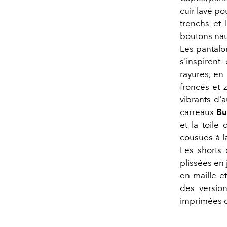
cuir lavé p
trenchs et 
boutons naut
Les pantalon
s'inspirent
rayures, en
froncés et 
vibrants d'
carreaux
Bu
et la toile
cousues à l
Les shorts 
plissées en 
en maille e
des version
imprimées d