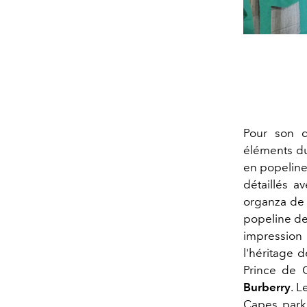
Pour son d
éléments du
en popeline 
détaillés a
organza de 
popeline de
impression
l'héritage 
Prince de G
Burberry
. L
Capes, parka