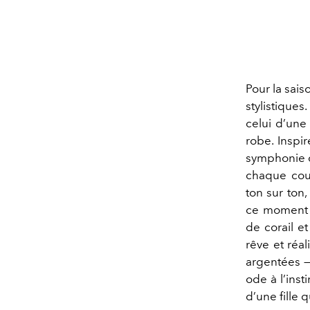
Pour la sai
stylistique
celui d’une 
robe. Inspi
symphonie d
chaque cout
ton sur ton
ce moment s
de corail et
rêve et réal
argentées —
ode à l’inst
d’une fille 