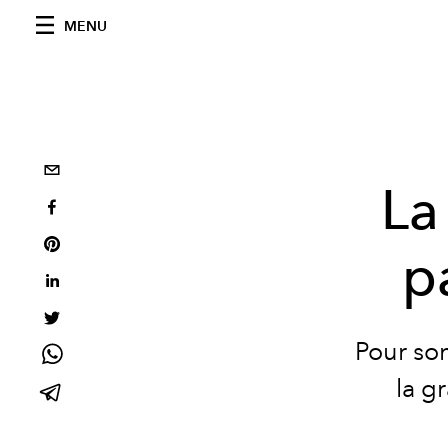
MENU
La
p
Pour so
la g