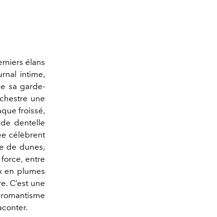
remiers élans
rnal intime,
 de sa garde-
rchestre une
que froissé,
 de dentelle
ée célèbrent
te de dunes,
 force, entre
oux en plumes
e. C’est une
le romantisme
aconter.