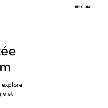
BELGIUM
tée
am
 explore
ie et