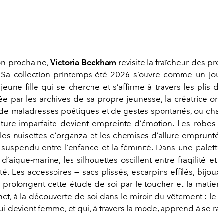
son prochaine,
Victoria Beckham
revisite la fraîcheur des p
s. Sa collection printemps-été 2026 s’ouvre comme un jou
jeune fille qui se cherche et s’affirme à travers les plis
rée par les archives de sa propre jeunesse, la créatrice o
e maladresses poétiques et de gestes spontanés, où cha
ure imparfaite devient empreinte d’émotion. Les robes
, les nuisettes d’organza et les chemises d’allure emprunt
uspendu entre l’enfance et la féminité. Dans une palet
 d’aigue-marine, les silhouettes oscillent entre fragilité et
ité. Les accessoires — sacs plissés, escarpins effilés, bij
 prolongent cette étude de soi par le toucher et la matièr
inct, à la découverte de soi dans le miroir du vêtement : 
qui devient femme, et qui, à travers la mode, apprend à se r