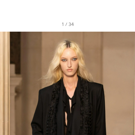
1
/
34