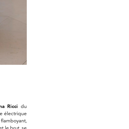
na Ricci
du
e électrique
e flamboyant,
et le brut, se