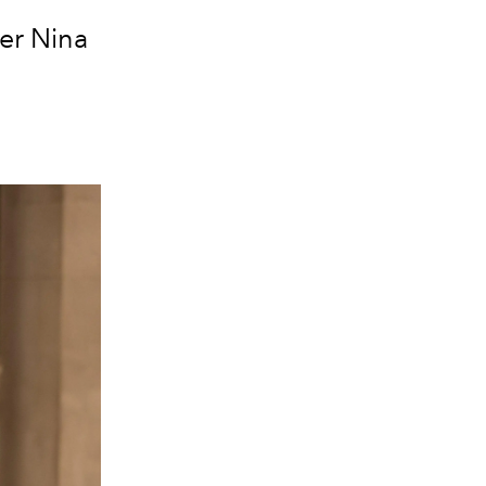
rer Nina
.