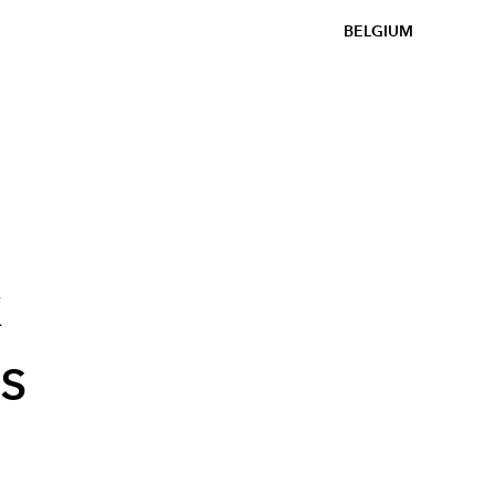
BELGIUM
k
s