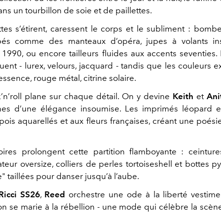
ans un tourbillon de soie et de paillettes.
ttes s’étirent, caressent le corps et le subliment : bomb
pés comme des manteaux d’opéra, jupes à volants in
 1990, ou encore tailleurs fluides aux accents seventies. 
ent - lurex, velours, jacquard - tandis que les couleurs e
essence, rouge métal, citrine solaire.
ck’n’roll plane sur chaque détail. On y devine
Keith
et
Ani
ônes d’une élégance insoumise. Les imprimés léopard e
pois aquarellés et aux fleurs françaises, créant une poési
ires prolongent cette partition flamboyante : ceintur
ateur oversize, colliers de perles tortoiseshell et bottes p
 taillées pour danser jusqu’à l’aube.
Ricci SS26
,
Reed
orchestre une ode à la liberté vestimen
ion se marie à la rébellion - une mode qui célèbre la scèn