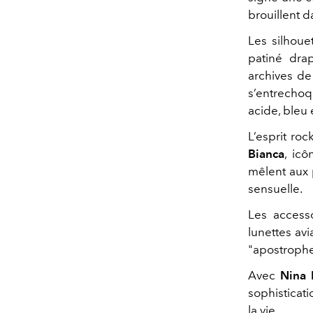
brouillent d
Les silhoue
patiné dra
archives de
s’entrechoqu
acide, bleu 
L’esprit ro
Bianca
, ic
mêlent aux 
sensuelle.
Les accesso
lunettes avi
"apostrophe"
Avec
Nina 
sophisticat
la vie.