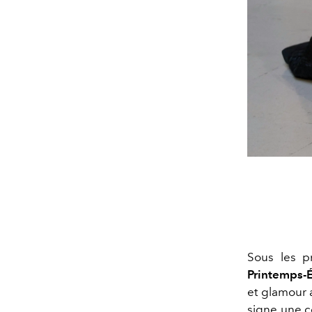
Sous les p
Printemps-
et glamour
signe une col