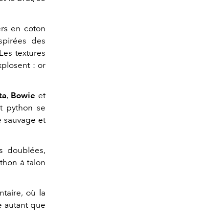
ers en coton
spirées des
Les textures
xplosent : or
ta
,
Bowie
et
t python se
e sauvage et
es doublées,
ython à talon
taire, où la
e autant que