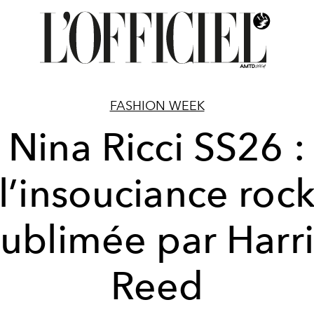
FASHION WEEK
Nina Ricci SS26 :
l’insouciance roc
sublimée par Harri
Reed