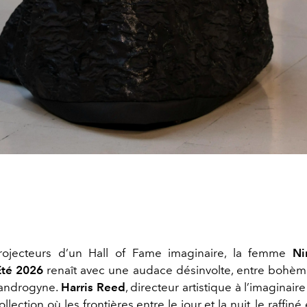
rojecteurs d’un Hall of Fame imaginaire, la femme
Ni
Été 2026
renaît avec une audace désinvolte, entre bohèm
 androgyne.
Harris Reed
, directeur artistique à l’imaginair
lection où les frontières entre le jour et la nuit, le raffiné 