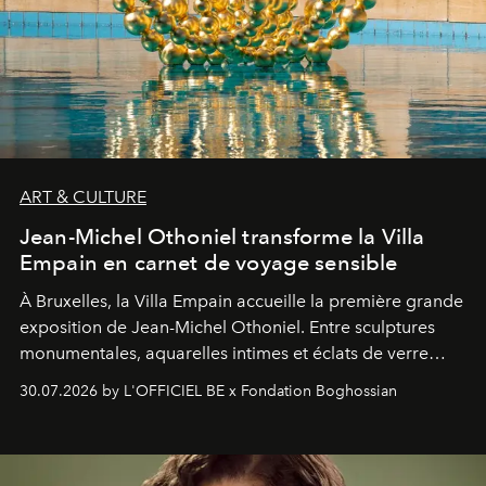
ART & CULTURE
Jean-Michel Othoniel transforme la Villa
Empain en carnet de voyage sensible
À Bruxelles, la Villa Empain accueille la première grande
exposition de Jean-Michel Othoniel. Entre sculptures
monumentales, aquarelles intimes et éclats de verre
soufflé, l’artiste français compose un itinéraire
30.07.2026 by L'OFFICIEL BE x Fondation Boghossian
émotionnel où chaque œuvre devient le souvenir
lumineux d’un voyage, d’une rencontre ou d’un
émerveillement.