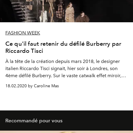
FASHION WEEK
Ce qu'il faut retenir du défilé Burberry par
Riccardo Tisci
À la tête de la création depuis mars 2018, le designer
italien Riccardo Tisci signait, hier soir à Londres, son
4ème défilé Burberry. Sur le vaste catwalk effet miroir,
au rythme d'une performance à 6 mains des pianistes
18.02.2020 by Caroline Mas
Katia & Marielle Labèque ainsi que de l'artiste électro
Arca, 108 looks ont démontré la montée en puissance
de Tisci au sein de la maison britannique. Un vestiaire
substantiel et multifacette qui a plus que jamais
consacré l'identité fondamentale du créateur.
Recommandé pour vous