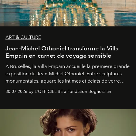
ART & CULTURE
Jean-Michel Othoniel transforme la Villa
Empain en carnet de voyage sensible
À Bruxelles, la Villa Empain accueille la première grande
exposition de Jean-Michel Othoniel. Entre sculptures
monumentales, aquarelles intimes et éclats de verre
soufflé, l’artiste français compose un itinéraire
30.07.2026 by L'OFFICIEL BE x Fondation Boghossian
émotionnel où chaque œuvre devient le souvenir
lumineux d’un voyage, d’une rencontre ou d’un
émerveillement.