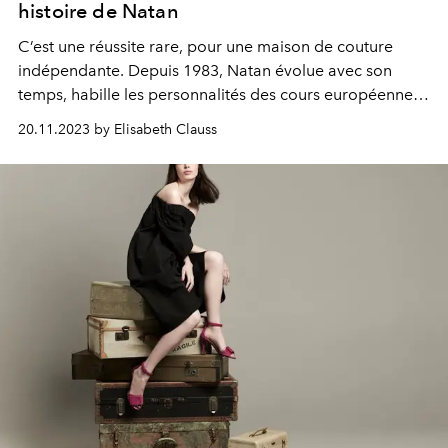
histoire de Natan
C’est une réussite rare, pour une maison de couture
indépendante. Depuis 1983, Natan évolue avec son
temps, habille les personnalités des cours européennes
comme les adeptes d’une mode intemporelle,
20.11.2023 by Elisabeth Clauss
adaptable, impeccable. Édouard Vermeulen, que tout le
monde appelle "Monsieur" dans la maison, l’anime
comme une famille. En 40 souvenirs émouvants, drôles
ou étonnants, celles et ceux qui la portent avec passion
racontent ces petits événements qui font une vie.