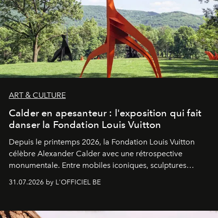
ART & CULTURE
Calder en apesanteur : l'exposition qui fait
danser la Fondation Louis Vuitton
Depuis le printemps 2026, la Fondation Louis Vuitton
célèbre Alexander Calder avec une rétrospective
monumentale. Entre mobiles iconiques, sculptures
monumentales et poésie du mouvement, l'artiste
31.07.2026 by L'OFFICIEL BE
américain investit les espaces imaginés par Frank Gehry
dans une exposition qui redonne toute sa légèreté à la
sculpture.