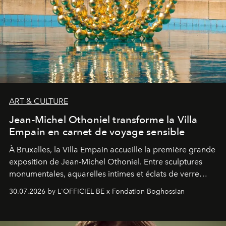
ART & CULTURE
Jean-Michel Othoniel transforme la Villa
Empain en carnet de voyage sensible
À Bruxelles, la Villa Empain accueille la première grande
exposition de Jean-Michel Othoniel. Entre sculptures
monumentales, aquarelles intimes et éclats de verre
soufflé, l’artiste français compose un itinéraire
30.07.2026 by L'OFFICIEL BE x Fondation Boghossian
émotionnel où chaque œuvre devient le souvenir
lumineux d’un voyage, d’une rencontre ou d’un
émerveillement.