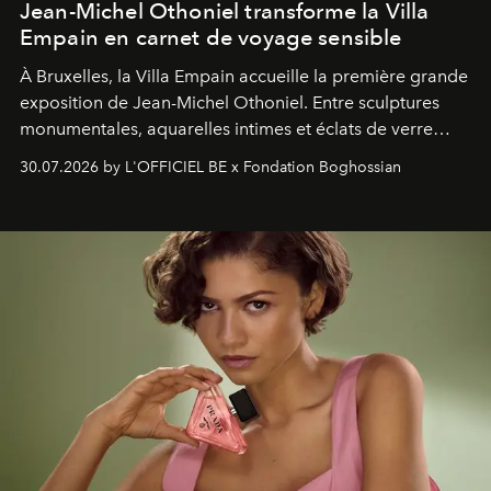
Jean-Michel Othoniel transforme la Villa
Empain en carnet de voyage sensible
À Bruxelles, la Villa Empain accueille la première grande
exposition de Jean-Michel Othoniel. Entre sculptures
monumentales, aquarelles intimes et éclats de verre
soufflé, l’artiste français compose un itinéraire
30.07.2026 by L'OFFICIEL BE x Fondation Boghossian
émotionnel où chaque œuvre devient le souvenir
lumineux d’un voyage, d’une rencontre ou d’un
émerveillement.