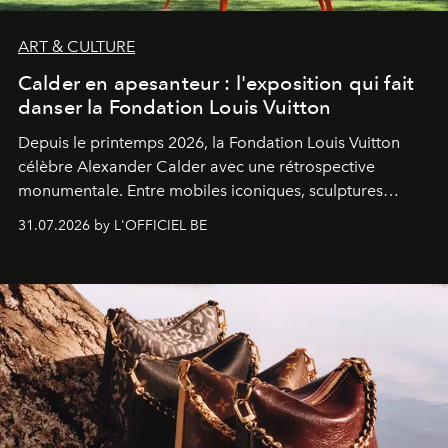
ART & CULTURE
Calder en apesanteur : l'exposition qui fait
danser la Fondation Louis Vuitton
Depuis le printemps 2026, la Fondation Louis Vuitton
célèbre Alexander Calder avec une rétrospective
monumentale. Entre mobiles iconiques, sculptures
monumentales et poésie du mouvement, l'artiste
31.07.2026 by L'OFFICIEL BE
américain investit les espaces imaginés par Frank Gehry
dans une exposition qui redonne toute sa légèreté à la
sculpture.