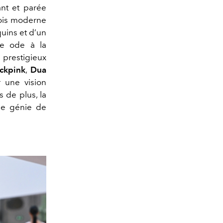
ant et parée
 fois moderne
uins et d’un
te ode à la
 prestigieux
ckpink
,
Dua
 une vision
 de plus, la
 le génie de