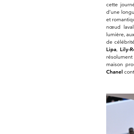
cette journ
d’une longue
et romantiq
nœud laval
lumière, au
de célébri
Lipa
,
Lily
résolument 
maison prou
Chanel
cont