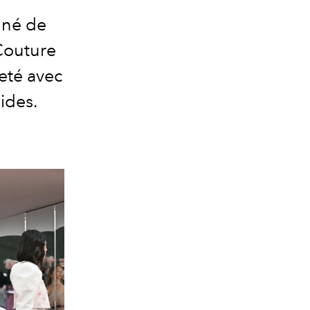
gné de
Couture
eté avec
uides.