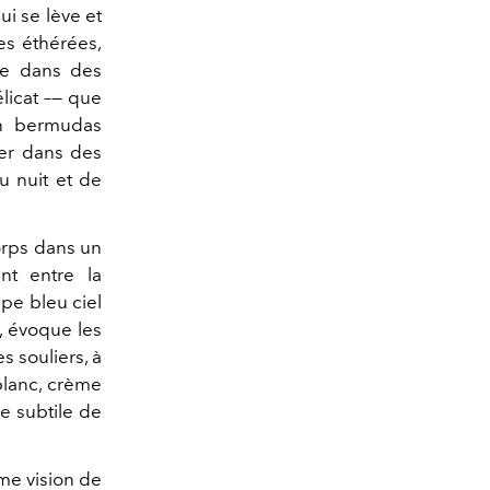
i se lève et
es éthérées,
que dans des
élicat –— que
en bermudas
ner dans des
u nuit et de
corps dans un
nt entre la
pe bleu ciel
, évoque les
s souliers, à
 blanc, crème
e subtile de
ime vision de