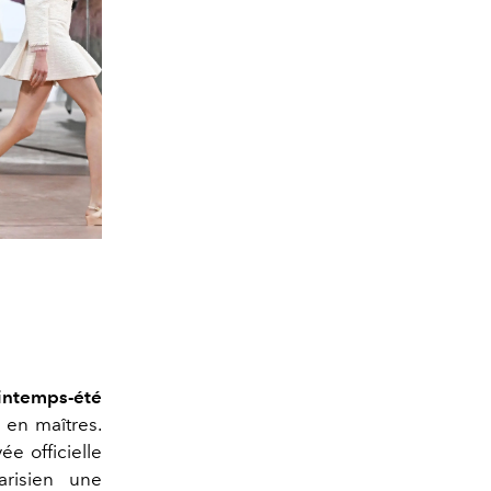
intemps-été
 en maîtres.
ée officielle
risien une