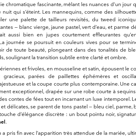
e chromatique fascinante, mêlant les nuances d’un jour qu
e nuit qui s’éteint. Les mannequins, comme des silhouett
filer une palette de tailleurs revisités, du tweed iconi
tantes — blanc vierge, jaune pastel, vert d’eau, et parme d
uvait aussi bien en jupes courtement effleurantes qu’
La journée se poursuit en couleurs vives pour se termi
ir de toute beauté, plongeant dans des tonalités de ble
s, soulignant la transition subtile entre clarté et ombre.
ériennes et frivoles, en mousseline et satin, épousent le 
gracieux, parées de paillettes éphémères et oscilla
jestueuse et la coupe courte plus contemporaine. Une ca
ement exceptionnel, drapée sur une robe courte à sequins
des contes de fées tout en incarnant un luxe intemporel. Le
 et délicates, se parent de tons pastel — bleu ciel, parme,
touche d’élégance discrète : un bout pointu noir, signatur
el
.
n a pris fin avec l’apparition très attendue de la mariée, ult