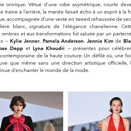
ée onirique. Vêtue d’une robe asymétrique, courte dev
 traîne à l’arrière, la mariée faisait écho à un esprit à la
ue, accompagnée d’une veste en tweed rehaussée de seq
lière blanc, signature de l'élégance chanelienne. Cet
x ombres et aux transformations fut saluée par un parterre
tés —
Kylie Jenner
,
Pamela Anderson
,
Jennie Kim
de
Bla
-Rose Depp
et
Lyna Khoudri
— présentes pour célébrer
contemporaine de la haute couture. Un défilé où, une fois
ve que même sans une direction artistique officielle,
inue d’enchanter le monde de la mode.