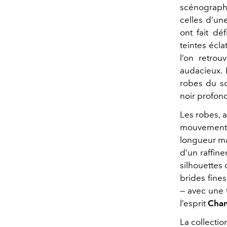
scénographi
celles d’un
ont fait dé
teintes écla
l’on retro
audacieux. 
robes du so
noir profond
Les robes, a
mouvement 
longueur ma
d’un raffin
silhouettes 
brides fines
— avec une 
l’esprit
Chan
La collectio