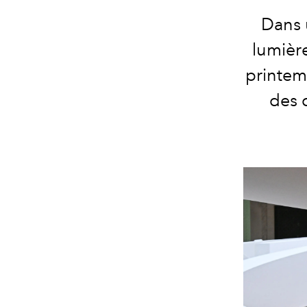
Dans 
lumièr
printem
des c