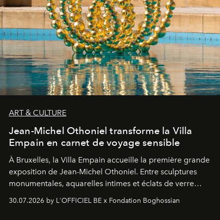
ART & CULTURE
Jean-Michel Othoniel transforme la Villa
Empain en carnet de voyage sensible
À Bruxelles, la Villa Empain accueille la première grande
exposition de Jean-Michel Othoniel. Entre sculptures
monumentales, aquarelles intimes et éclats de verre
soufflé, l’artiste français compose un itinéraire
30.07.2026 by L'OFFICIEL BE x Fondation Boghossian
émotionnel où chaque œuvre devient le souvenir
lumineux d’un voyage, d’une rencontre ou d’un