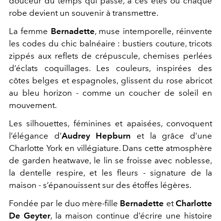
douceur du temps qui passe, à ces étés où chaque
robe devient un souvenir à transmettre.
La femme
Bernadette
, muse intemporelle, réinvente
les codes du chic balnéaire : bustiers couture, tricots
zippés aux reflets de crépuscule, chemises perlées
d’éclats coquillages. Les couleurs, inspirées des
côtes belges et espagnoles, glissent du rose abricot
au bleu horizon - comme un coucher de soleil en
mouvement.
Les silhouettes, féminines et apaisées, convoquent
l’élégance d’
Audrey Hepburn
et la grâce d’une
Charlotte York en villégiature. Dans cette atmosphère
de garden heatwave, le lin se froisse avec noblesse,
la dentelle respire, et les fleurs - signature de la
maison - s’épanouissent sur des étoffes légères.
Fondée par le duo mère-fille
Bernadette
et
Charlotte
De Geyter
, la maison continue d’écrire une histoire