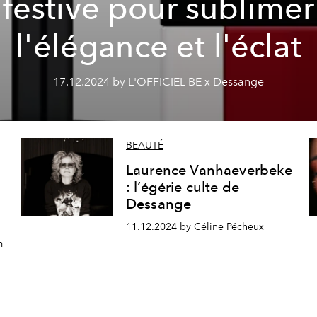
festive pour sublimer
l'élégance et l'éclat
17.12.2024 by L'OFFICIEL BE x Dessange
BEAUTÉ
Laurence Vanhaeverbeke
: l’égérie culte de
Dessange
11.12.2024 by Céline Pécheux
m