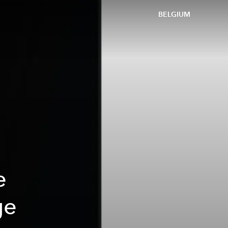
BELGIUM
e
ge