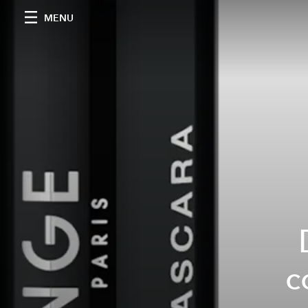
MENU
c