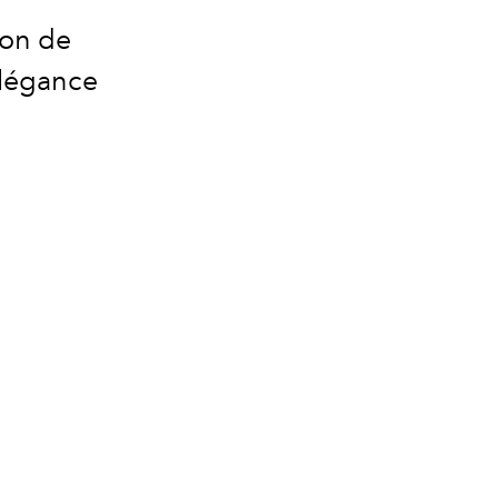
ion de
élégance