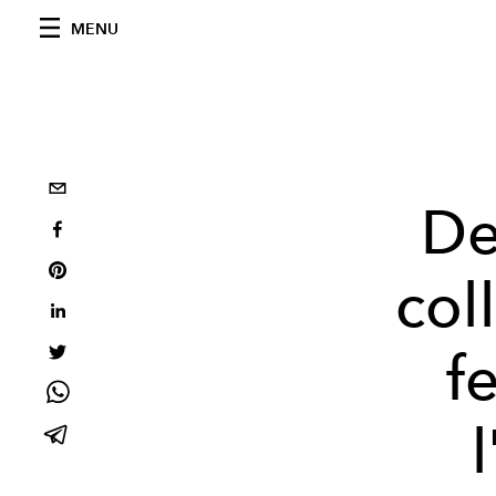
MENU
De
col
f