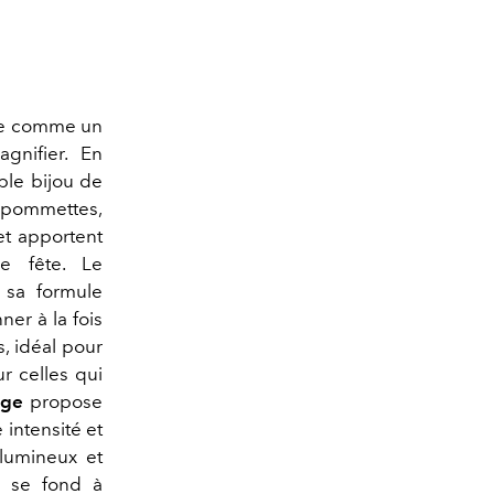
ée comme un
gnifier. En
able bijou de
s pommettes,
 et apportent
de fête. Le
 sa formule
er à la fois
s, idéal pour
r celles qui
nge
propose
 intensité et
 lumineux et
r se fond à