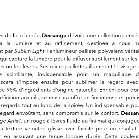
es de fin d’année,
Dessange
dévoile une collection pens
la lumière et au raffinement, destinée à nous ma
t par
Sublim’Light
, l’enlumineur pailleté polyvalent, vérit
qui capture la lumière pour la diffuser subtilement sur le
s ou les lèvres. Ses micro-paillettes illuminent le visage
 scintillante, indispensable pour un maquillage 
ascara
s’impose ensuite pour sublimer le regard avec
 95% d’ingrédients d’origine naturelle. Enrichi pour donn
finition aux cils, ce mascara offre un fini intense et préci
s regards tout au long de la soirée. Un indispensable pou
egard envoûtant, sans compromis sur le confort.
Dessa
e Artist’
, un rouge à lèvres fluide au fini mat qui conjugue
a texture veloutée glisse avec facilité pour un résultat
out en assurant une tenue longue durée. Cette couleu