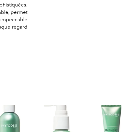
phistiquées.
able, permet
ue impeccable
haque regard