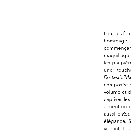
Pour les fêt
hommage à 
commençan
maquillage 
les paupière
une touche
Fantastic’M
composée de
volume et dé
captiver le
aiment un r
aussi le
Roug
élégance. S
vibrant, t