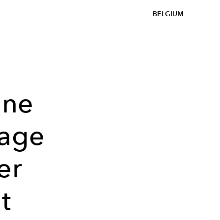
BELGIUM
une
lage
er
t