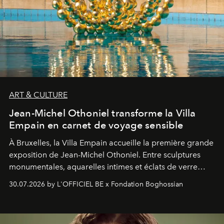
ART & CULTURE
Jean-Michel Othoniel transforme la Villa
Empain en carnet de voyage sensible
À Bruxelles, la Villa Empain accueille la première grande
exposition de Jean-Michel Othoniel. Entre sculptures
monumentales, aquarelles intimes et éclats de verre
soufflé, l’artiste français compose un itinéraire
30.07.2026 by L'OFFICIEL BE x Fondation Boghossian
émotionnel où chaque œuvre devient le souvenir
lumineux d’un voyage, d’une rencontre ou d’un
émerveillement.