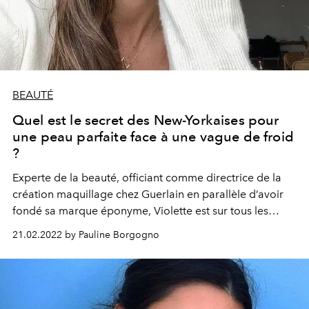
BEAUTÉ
Quel est le secret des New-Yorkaises pour
une peau parfaite face à une vague de froid
?
Experte de la beauté, officiant comme directrice de la
création maquillage chez Guerlain en parallèle d’avoir
fondé sa marque éponyme, Violette est sur tous les
fronts. La jeune Parisienne expatriée à New York en
21.02.2022 by Pauline Borgogno
connaît un rayon concernant le skincare et comment
optimiser le potentiel de sa peau. La preuve avec son
nouveau combo, qui ne saura tarder à devenir votre
nouvelle routine essentielle d’hiver.