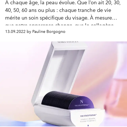
À chaque âge, la peau évolue. Que l’on ait 20, 30,
40, 50, 60 ans ou plus : chaque tranche de vie
mérite un soin spécifique du visage. À mesure
que notre apparence change, que le collagène
13.09.2022 by Pauline Borgogno
s’amenuise et que l’aspect du visage se creuse,
l’idée est de s’offrir la meilleure routine pour
retarder les effets du temps. Zoom sur les
traitements qui viendront apporter un petit coup
de boost à votre collagène en fonction de votre
génération.