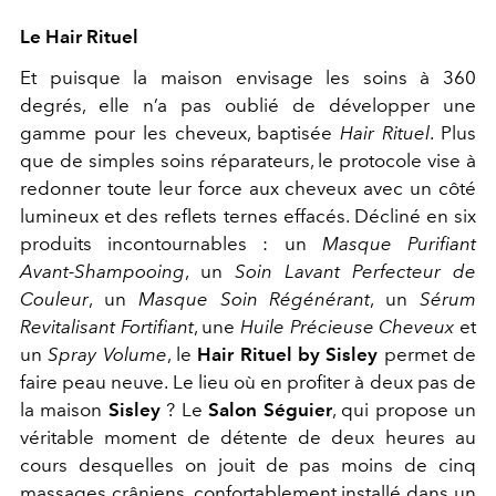
Le Hair Rituel
Et puisque la maison envisage les soins à 360
degrés, elle n’a pas oublié de développer une
gamme pour les cheveux, baptisée
Hair Rituel
. Plus
que de simples soins réparateurs, le protocole vise à
redonner toute leur force aux cheveux avec un côté
lumineux et des reflets ternes effacés. Décliné en six
produits incontournables : un
Masque Purifiant
Avant-Shampooing
, un
Soin Lavant Perfecteur de
Couleur
, un
Masque Soin Régénérant
, un
Sérum
Revitalisant Fortifiant
, une
Huile Précieuse Cheveux
et
un
Spray Volume
, le
Hair Rituel by Sisley
permet de
faire peau neuve. Le lieu où en profiter à deux pas de
la maison
Sisley
? Le
Salon Séguier
, qui propose un
véritable moment de détente de deux heures au
cours desquelles on jouit de pas moins de cinq
massages crâniens, confortablement installé dans un