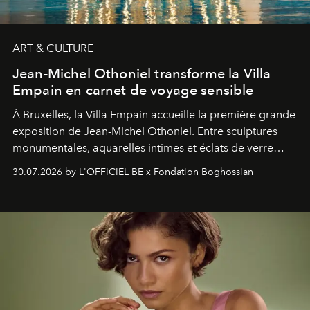
ART & CULTURE
Jean-Michel Othoniel transforme la Villa
Empain en carnet de voyage sensible
À Bruxelles, la Villa Empain accueille la première grande
exposition de Jean-Michel Othoniel. Entre sculptures
monumentales, aquarelles intimes et éclats de verre
soufflé, l’artiste français compose un itinéraire
30.07.2026 by L'OFFICIEL BE x Fondation Boghossian
émotionnel où chaque œuvre devient le souvenir
lumineux d’un voyage, d’une rencontre ou d’un
émerveillement.