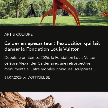
ART & CULTURE
Calder en apesanteur : l'exposition qui fait
danser la Fondation Louis Vuitton
Depuis le printemps 2026, la Fondation Louis Vuitton
célèbre Alexander Calder avec une rétrospective
monumentale. Entre mobiles iconiques, sculptures
monumentales et poésie du mouvement, l'artiste
31.07.2026 by L'OFFICIEL BE
américain investit les espaces imaginés par Frank Gehry
dans une exposition qui redonne toute sa légèreté à la
sculpture.