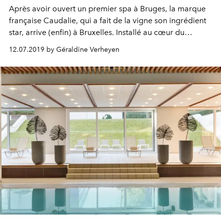
Après avoir ouvert un premier spa à Bruges, la marque
française Caudalie, qui a fait de la vigne son ingrédient
star, arrive (enfin) à Bruxelles. Installé au cœur du
quartier Louise, ce nouvel écrin offrira des "instants
12.07.2019 by Géraldine Verheyen
beauté offerts", afin de découvrir les produits, des
diagnostics de peau, mais aussi des tisanes entre deux
conseils beauté. Visite guidée.