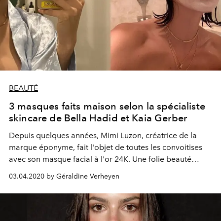
BEAUTÉ
3 masques faits maison selon la spécialiste
skincare de Bella Hadid et Kaia Gerber
Depuis quelques années, Mimi Luzon, créatrice de la
marque éponyme, fait l'objet de toutes les convoitises
avec son masque facial à l'or 24K. Une folie beauté
plébiscitée par les plus grandes stars, à l'instar de Kaia
03.04.2020 by Géraldine Verheyen
Gerber ou Bella Hadid. En période de quarantaine, la
spécialiste dévoile ses recettes de masques faits maison,
et la routine skincare à mettre en place pour jouir de
tous leurs bienfaits.