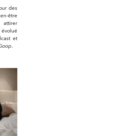
our des
ien-être
attirer
a évolué
cast et
 Goop
.