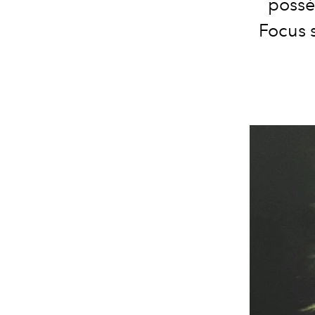
possé
Focus 