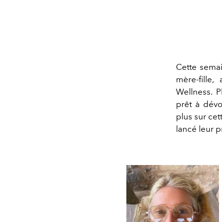
Cette sema
mère-fille
Wellness. 
prêt à dév
plus sur cet
lancé leur 