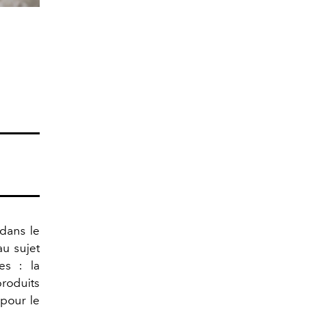
 dans le
au sujet
es : la
produits
pour le