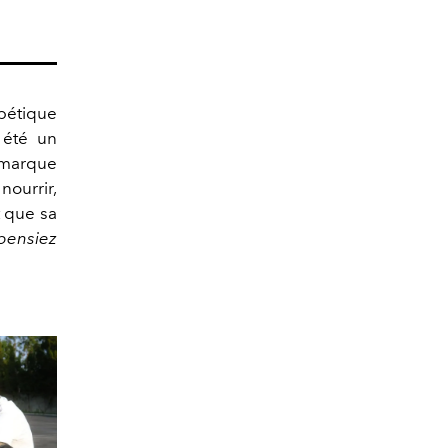
bétique
 été un
 marque
nourrir,
t que sa
pensiez