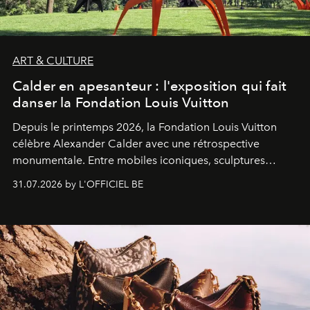
ART & CULTURE
Calder en apesanteur : l'exposition qui fait
danser la Fondation Louis Vuitton
Depuis le printemps 2026, la Fondation Louis Vuitton
célèbre Alexander Calder avec une rétrospective
monumentale. Entre mobiles iconiques, sculptures
monumentales et poésie du mouvement, l'artiste
31.07.2026 by L'OFFICIEL BE
américain investit les espaces imaginés par Frank Gehry
dans une exposition qui redonne toute sa légèreté à la
sculpture.