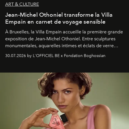
ART & CULTURE
Jean-Michel Othoniel transforme la Villa
Empain en carnet de voyage sensible
À Bruxelles, la Villa Empain accueille la première grande
exposition de Jean-Michel Othoniel. Entre sculptures
monumentales, aquarelles intimes et éclats de verre
soufflé, l’artiste français compose un itinéraire
30.07.2026 by L'OFFICIEL BE x Fondation Boghossian
émotionnel où chaque œuvre devient le souvenir
lumineux d’un voyage, d’une rencontre ou d’un
émerveillement.