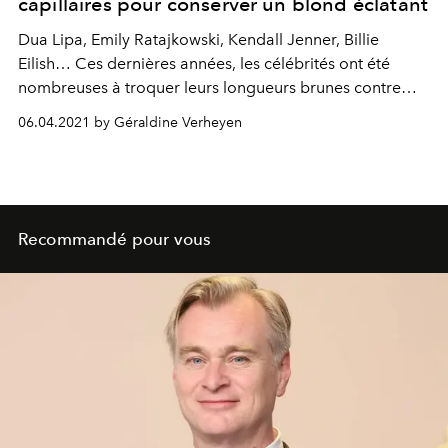
capillaires pour conserver un blond éclatant
Dua Lipa, Emily Ratajkowski, Kendall Jenner, Billie
Eilish… Ces dernières années, les célébrités ont été
nombreuses à troquer leurs longueurs brunes contre
une crinière blonde. Mais encore faut-il posséder la
06.04.2021 by Géraldine Verheyen
bonne ligne de soins capillaires pour entretenir sa
couleur, et éviter les reflets jaunâtres. Focus sur 5
gammes révolutionnaires pour une chevelure blonde
plus éclatante que jamais.
Recommandé pour vous