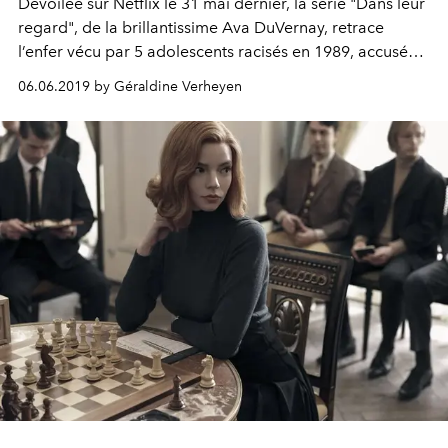
Dévoilée sur Netflix le 31 mai dernier, la série "Dans leur
regard", de la brillantissime Ava DuVernay, retrace
l’enfer vécu par 5 adolescents racisés en 1989, accusés à
tort de viol alors qu’une joggeuse était laissée pour
06.06.2019 by Géraldine Verheyen
morte à Central Park. Une mini-série révoltante d’intérêt
public à regarder d’urgence.