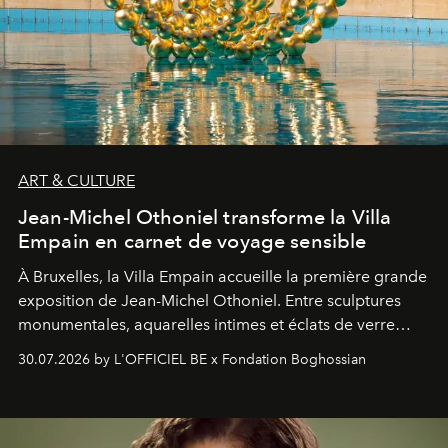
ART & CULTURE
Jean-Michel Othoniel transforme la Villa
Empain en carnet de voyage sensible
À Bruxelles, la Villa Empain accueille la première grande
exposition de Jean-Michel Othoniel. Entre sculptures
monumentales, aquarelles intimes et éclats de verre
soufflé, l’artiste français compose un itinéraire
30.07.2026 by L'OFFICIEL BE x Fondation Boghossian
émotionnel où chaque œuvre devient le souvenir
lumineux d’un voyage, d’une rencontre ou d’un
émerveillement.