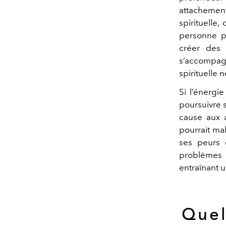
attachement
spirituelle,
personne pe
créer des 
s’accompagn
spirituelle 
Si l’énergi
poursuivre 
cause aux a
pourrait mal
ses peurs e
problèmes i
entraînant 
Quel