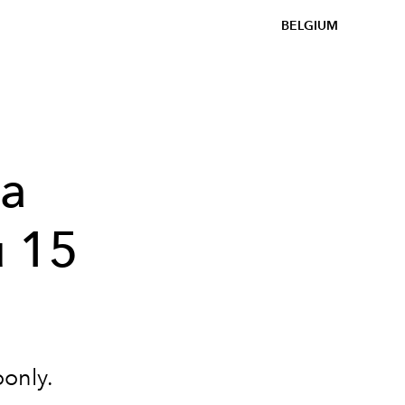
BELGIUM
la
u 15
?
only
.