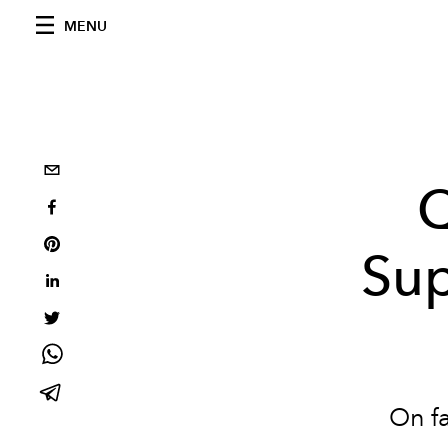
MENU
Q
Sup
On fa