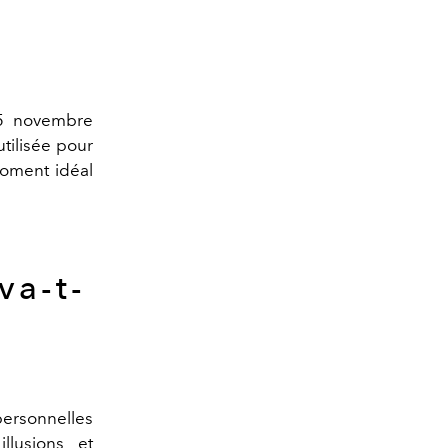
15 novembre
tilisée pour
moment idéal
va-t-
ersonnelles
llusions et