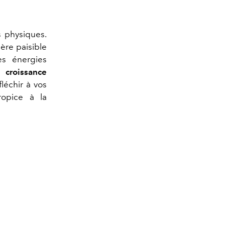
s physiques.
ère paisible
es énergies
a croissance
fléchir à vos
ropice à la