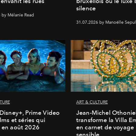
envahit les rues
bruxellois où le luxe 
silence
 by Mélanie Read
31.07.2026 by Manoëlle Sepul
LTURE
ART & CULTURE
, Disney+, Prime Video
Jean-Michel Othonie
films et séries qui
transforme la Villa 
t en août 2026
en carnet de voyage
sensible