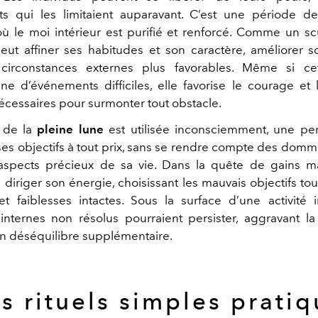
s qui les limitaient auparavant. C’est une période d
 où le moi intérieur est purifié et renforcé.
Comme un scu
ut affiner ses habitudes et son caractère, améliorer 
circonstances externes plus favorables. Même si ce
e d’événements difficiles, elle favorise le courage et l
nécessaires pour surmonter tout obstacle.
e de la
pleine lune
est utilisée inconsciemment, une pe
ses objectifs à tout prix, sans se rendre compte des domm
spects précieux de sa vie. Dans la quête de gains mat
 diriger son énergie, choisissant les mauvais objectifs tou
t faiblesses intactes. Sous la surface d’une activité 
nternes non résolus pourraient persister, aggravant la 
un déséquilibre supplémentaire.
s rituels simples pratiq