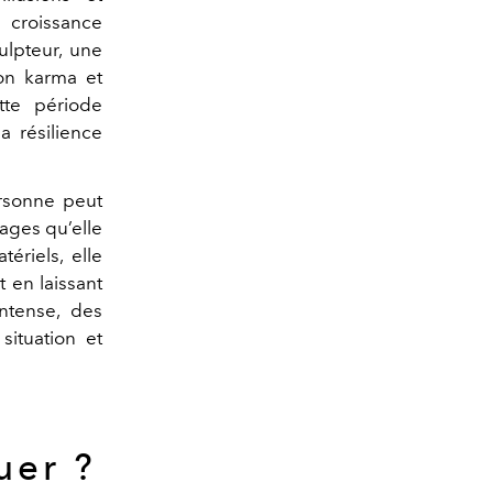
e croissance
lpteur, une
son karma et
tte période
a résilience
rsonne peut
ages qu’elle
ériels, elle
t en laissant
intense, des
situation et
uer ?