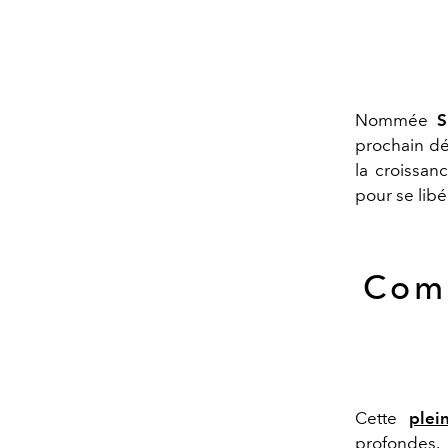
Nommée
S
prochain
dé
la croissan
pour se libé
Comm
Cette
plei
profondes.