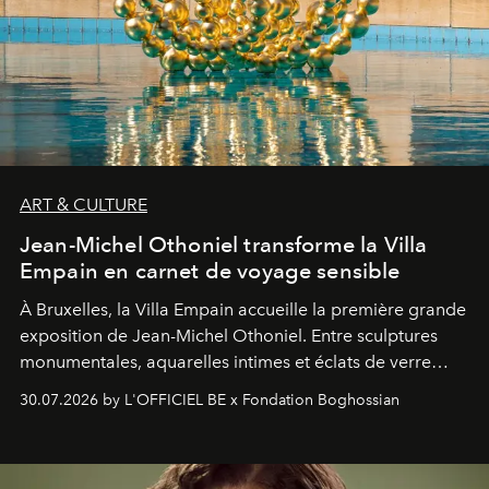
ART & CULTURE
Jean-Michel Othoniel transforme la Villa
Empain en carnet de voyage sensible
À Bruxelles, la Villa Empain accueille la première grande
exposition de Jean-Michel Othoniel. Entre sculptures
monumentales, aquarelles intimes et éclats de verre
soufflé, l’artiste français compose un itinéraire
30.07.2026 by L'OFFICIEL BE x Fondation Boghossian
émotionnel où chaque œuvre devient le souvenir
lumineux d’un voyage, d’une rencontre ou d’un
émerveillement.