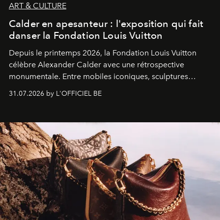
ART & CULTURE
Calder en apesanteur : l'exposition qui fait
danser la Fondation Louis Vuitton
Depuis le printemps 2026, la Fondation Louis Vuitton
célèbre Alexander Calder avec une rétrospective
monumentale. Entre mobiles iconiques, sculptures
monumentales et poésie du mouvement, l'artiste
31.07.2026 by L'OFFICIEL BE
américain investit les espaces imaginés par Frank Gehry
dans une exposition qui redonne toute sa légèreté à la
sculpture.