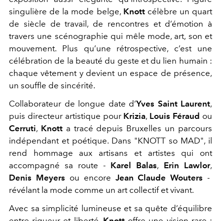
singulière de la mode belge,
Knott
célèbre un quart
de siècle de travail, de rencontres et d’émotion à
travers une scénographie qui mêle mode, art, son et
mouvement. Plus qu’une rétrospective, c’est une
célébration de la beauté du geste et du lien humain :
chaque vêtement y devient un espace de présence,
un souffle de sincérité.
Collaborateur de longue date d’
Yves Saint Laurent
,
puis directeur artistique pour
Krizia
,
Louis Féraud
ou
Cerruti
,
Knott
a tracé depuis Bruxelles un parcours
indépendant et poétique. Dans "KNOTT so MAD", il
rend hommage aux artisans et artistes qui ont
accompagné sa route -
Karel Balas
,
Erin Lawlor
,
Denis Meyers
ou encore
Jean Claude Wouters
-
révélant la mode comme un art collectif et vivant.
Avec sa simplicité lumineuse et sa quête d’équilibre
entre rigueur et liberté,
Knott
offre une vision rare :